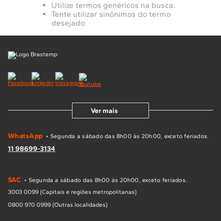
Utilize termos genéricos na busca.
10
º
Combos
Tente utilizar sinônimos do termo
desejado.
Solicitar instalação
Solicitar conversão de fogão
Localizar assistência técnica
Ver mais
WhatsApp
• Segunda a sábado das 8h00 às 20h00, exceto feriados.
11 98699-3134
SAC
• Segunda a sábado das 8h00 às 20h00, exceto feriados.
3003 0099 (Capitais e regiões metropolitanas)
0800 970 0999 (Outras localidades)