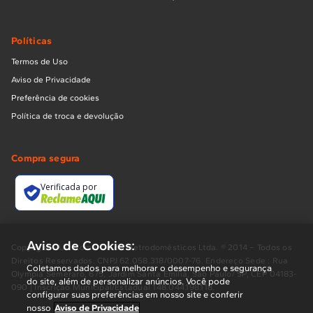
Políticas
Termos de Uso
Aviso de Privacidade
Preferência de cookies
Política de troca e devolução
Compra segura
Verificada por
Aviso de Cookies:
Copyright BUD Comércio de Eletrodomésticos Ltda. ® 2014 – Todos os
Direitos Reservados. CNPJ 62.058.318/0007-76. Endereço Sede : Rua
Coletamos dados para melhorar o desempenho e segurança
Olympia Semeraro, 675, Jardim Santa Emília, São Paulo/ SP, CEP 04183-
do site, além de personalizar anúncios. Você pode
090 | Inscrição Municipal/Estadual 148.044.198.118.
configurar suas preferências em nosso site e conferir
nosso
Aviso de Privacidade