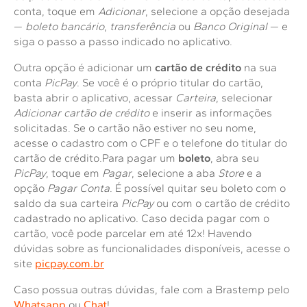
conta, toque em
Adicionar
, selecione a opção desejada
—
boleto bancário
,
transferência
ou
Banco Original
— e
siga o passo a passo indicado no aplicativo.
Outra opção é adicionar um
cartão de crédito
na sua
conta
PicPay
. Se você é o próprio titular do cartão,
basta abrir o aplicativo, acessar
Carteira
, selecionar
Adicionar cartão de crédito
e inserir as informações
solicitadas. Se o cartão não estiver no seu nome,
acesse o cadastro com o CPF e o telefone do titular do
cartão de crédito.Para pagar um
boleto
, abra seu
PicPay
, toque em
Pagar
, selecione a aba
Store
e a
opção
Pagar Conta
. É possível quitar seu boleto com o
saldo da sua carteira
PicPay
ou com o cartão de crédito
cadastrado no aplicativo. Caso decida pagar com o
cartão, você pode parcelar em até 12x! Havendo
dúvidas sobre as funcionalidades disponíveis, acesse o
site
picpay.com.br
Caso possua outras dúvidas, fale com a Brastemp pelo
Whatsapp
ou
Chat
!