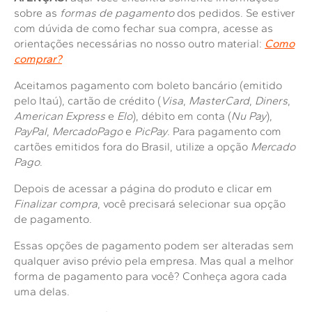
10
º
Combos
sobre as
formas de pagamento
dos pedidos. Se estiver
com dúvida de como fechar sua compra, acesse as
Solicitar instalação
orientações necessárias no nosso outro material:
Como
comprar?
Solicitar conversão de fogão
Aceitamos pagamento com boleto bancário (emitido
pelo Itaú), cartão de crédito (
Visa
,
MasterCard
,
Diners
,
Localizar assistência técnica
American Express
e
Elo
), débito em conta (
Nu Pay
),
PayPal
,
MercadoPago
e
PicPay
. Para pagamento com
cartões emitidos fora do Brasil, utilize a opção
Mercado
Pago
.
Depois de acessar a página do produto e clicar em
Finalizar compra
, você precisará selecionar sua opção
de pagamento.
Essas opções de pagamento podem ser alteradas sem
qualquer aviso prévio pela empresa. Mas qual a melhor
forma de pagamento para você? Conheça agora cada
uma delas.