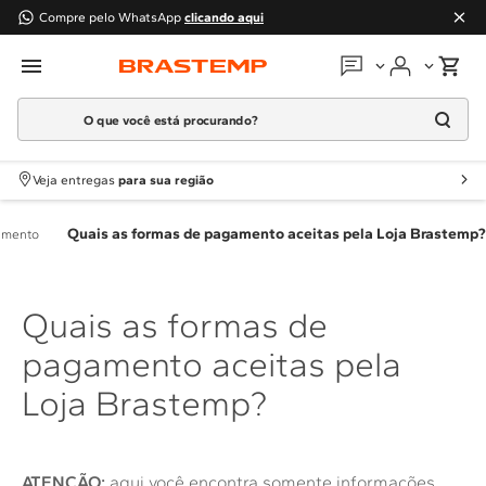
Compre pelo WhatsApp
clicando aqui
O que você está procurando?
Em que podemos
ajudar?
Meus pedidos
Termos mais buscados
Veja entregas
para sua região
1
º
Geladeira
Guias e manuais
Quais as formas de pagamento aceitas pela Loja Brastemp?
2
º
Máquina Lavar
amento
3
º
Fogao
Perguntas frequentes
4
º
Lava Louça
Quais as formas de
Fale conosco
5
º
Cooktop
pagamento aceitas pela
6
º
Microondas Brastemp
Atendimento Brastemp
Loja Brastemp?
7
º
Forno
Assistência
técnica
8
º
Embutir
9
º
Lava Seca
ATENÇÃO:
aqui você encontra somente informações
Solicitar visita técnica