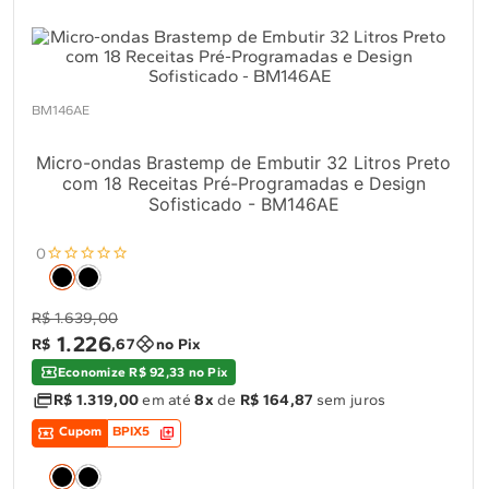
BM146AE
Micro-ondas Brastemp de Embutir 32 Litros Preto
com 18 Receitas Pré-Programadas e Design
Sofisticado - BM146AE
0
R$ 1.639,00
1
.
226
R$
,
67
no Pix
Economize R$ 92,33 no Pix
R$ 1.319,00
em até
8x
de
R$ 164,87
sem juros
Cupom
BPIX5