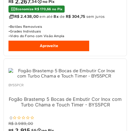
2
.
267
R$
,
34
no Pix
Economize R$ 170,66 no Pix
R$ 2.438,00
em até
8x
de
R$ 304,75
sem juros
Botões Removíveis
Grades Individuais
Vidro do Forno com Visão Ampla
Aproveite
BYS5PCR
Fogão Brastemp 5 Bocas de Embutir Cor Inox com
Turbo Chama e Touch Timer - BYS5PCR
0
R$ 3.989,00
2
.
915
R$
,
55
no Pix