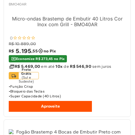
BMO40AR
Micro-ondas Brastemp de Embutir 40 Litros Cor
Inox com Grill - BMO40AR
0
R$ 10.889,00
5
.
195
R$
,
55
no Pix
Economize R$ 273,45 no Pix
R$ 5.469,00
em até
10x
de
R$ 546,90
sem juros
Frete
Grátis
(
Sul e
Sudeste
)
Função Crisp
Bloqueio das Teclas
Super Capacidade (40 Litros)
Aproveite