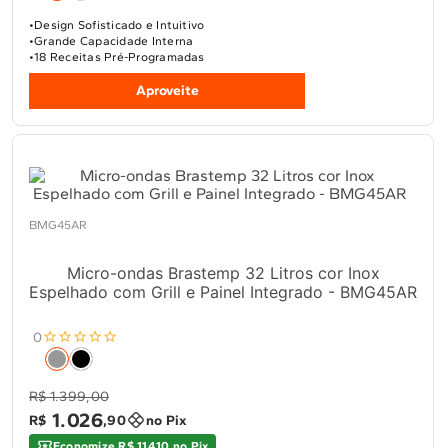
Design Sofisticado e Intuitivo
Grande Capacidade Interna
18 Receitas Pré-Programadas
Aproveite
BMG45AR
Micro-ondas Brastemp 32 Litros cor Inox
Espelhado com Grill e Painel Integrado - BMG45AR
0
R$ 1.399,00
1
.
026
R$
,
90
no Pix
Economize R$ 114,10 no Pix