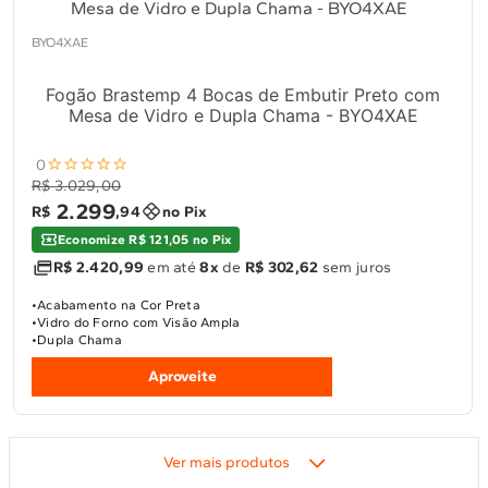
BYO4XAE
Fogão Brastemp 4 Bocas de Embutir Preto com
Mesa de Vidro e Dupla Chama - BYO4XAE
0
R$ 3.029,00
2
.
299
R$
,
94
no Pix
Economize R$ 121,05 no Pix
R$ 2.420,99
em até
8x
de
R$ 302,62
sem juros
Acabamento na Cor Preta
Vidro do Forno com Visão Ampla
Dupla Chama
Aproveite