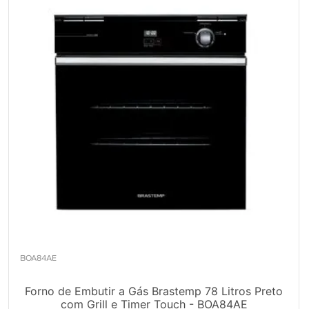
10
º
Combos
Solicitar instalação
Solicitar conversão de fogão
Localizar assistência técnica
BOA84AE
Forno de Embutir a Gás Brastemp 78 Litros Preto
com Grill e Timer Touch - BOA84AE