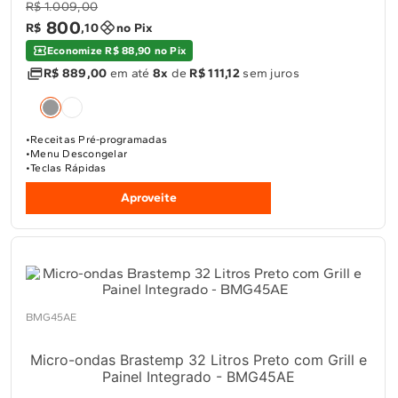
R$ 1.009,00
800
R$
,
10
no Pix
Economize R$ 88,90 no Pix
R$ 889,00
em até
8x
de
R$ 111,12
sem juros
Receitas Pré-programadas
Menu Descongelar
Teclas Rápidas
Aproveite
BMG45AE
Micro-ondas Brastemp 32 Litros Preto com Grill e
Painel Integrado - BMG45AE