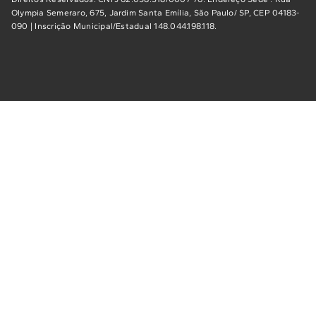
Olympia Semeraro, 675, Jardim Santa Emília, São Paulo/ SP, CEP 04183-
090 | Inscrição Municipal/Estadual 148.044.198.118.