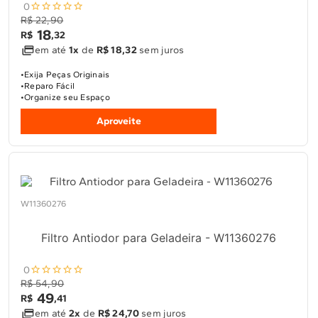
0
R$ 22,90
18
R$
,
32
em até
1x
de
R$ 18,32
sem juros
Exija Peças Originais
Reparo Fácil
Organize seu Espaço
Aproveite
W11360276
Filtro Antiodor para Geladeira - W11360276
0
R$ 54,90
49
R$
,
41
em até
2x
de
R$ 24,70
sem juros