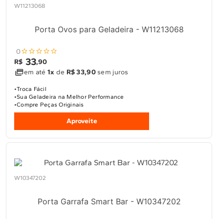
W11213068
10
º
Combos
Solicitar instalação
Porta Ovos para Geladeira - W11213068
Solicitar conversão de fogão
0
33
R$
,
90
Localizar assistência técnica
em até
1x
de
R$ 33,90
sem juros
Troca Fácil
Sua Geladeira na Melhor Performance
Compre Peças Originais
Aproveite
W10347202
Porta Garrafa Smart Bar - W10347202