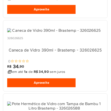
Aproveite
326026625
Caneca de Vidro 390ml - Brastemp - 326026625
0
34
R$
,
90
em até
1x
de
R$ 34,90
sem juros
Aproveite