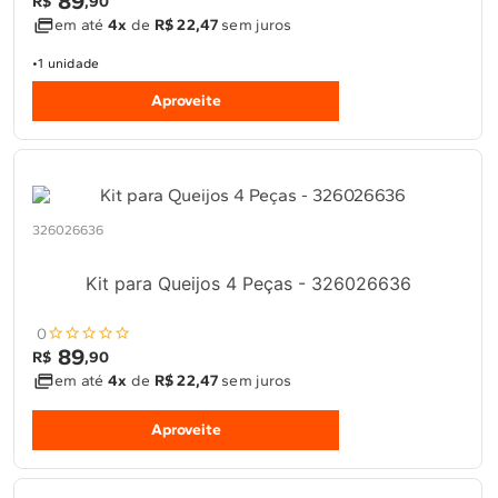
89
R$
,
90
em até
4x
de
R$ 22,47
sem juros
1 unidade
Aproveite
326026636
Kit para Queijos 4 Peças - 326026636
0
89
R$
,
90
em até
4x
de
R$ 22,47
sem juros
Aproveite