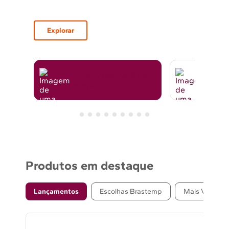
Explorar
É uma Brastemp.
É outro
Liber
mundo.
rotina
Produtos em destaque
Lançamentos
Escolhas Brastemp
Mais Vendido