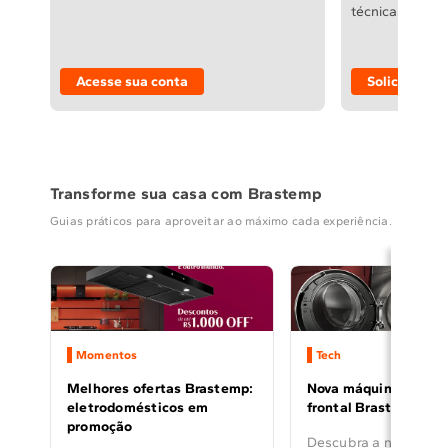
técnicas e auto
Acesse sua conta
Solicitar
Transforme sua casa com Brastemp
Guias práticos para aproveitar ao máximo cada experiência.
Momentos
Tech
Melhores ofertas Brastemp:
Nova máquina de lava
eletrodomésticos em
frontal Brastemp 14 
promoção
Descubra a nova máq