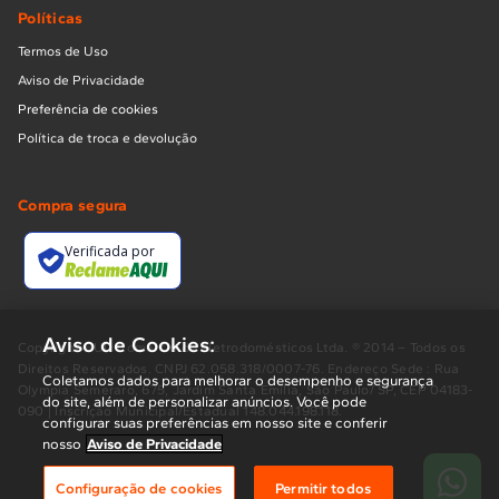
Políticas
Termos de Uso
Aviso de Privacidade
Preferência de cookies
Política de troca e devolução
Compra segura
Verificada por
Aviso de Cookies:
Copyright BUD Comércio de Eletrodomésticos Ltda. ® 2014 – Todos os
Direitos Reservados. CNPJ 62.058.318/0007-76. Endereço Sede : Rua
Coletamos dados para melhorar o desempenho e segurança
Olympia Semeraro, 675, Jardim Santa Emília, São Paulo/ SP, CEP 04183-
do site, além de personalizar anúncios. Você pode
090 | Inscrição Municipal/Estadual 148.044.198.118.
configurar suas preferências em nosso site e conferir
nosso
Aviso de Privacidade
Configuração de cookies
Permitir todos