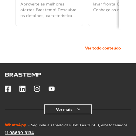
Aproveite as melhores
lavar frontal Brastem
ofertas Brastemp! Descubra
Conheça as novas fun
os detalhes, características
os ciclos exclusivos, 
e diferenciais dos principais
Triplo Vapor e o Ciclo
cooktops, coifas e
Manchas.
geladeiras para transformar
a sua cozinha.
Ver todo conteúdo
Ver mais
WhatsApp
• Segunda a sábado das 8h00 às 20h00, exceto feriados.
11 98699-3134