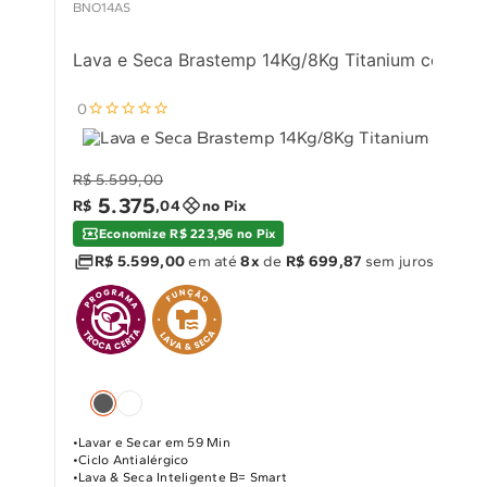
BNO14AS
Lava e Seca Brastemp 14Kg/8Kg Titanium com La
0
R$ 5.599,00
5
.
375
R$
,
04
no Pix
Economize R$ 223,96 no Pix
R$ 5.599,00
em até
8x
de
R$ 699,87
sem juros
Lavar e Secar em 59 Min
Ciclo Antialérgico
Lava & Seca Inteligente B= Smart