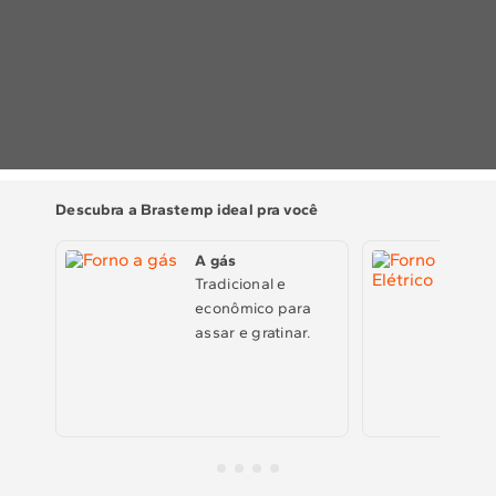
10
º
Combos
Solicitar instalação
Solicitar conversão de fogão
Localizar assistência técnica
Descubra a Brastemp ideal pra você
A gás
Tradicional e
econômico para
assar e gratinar.