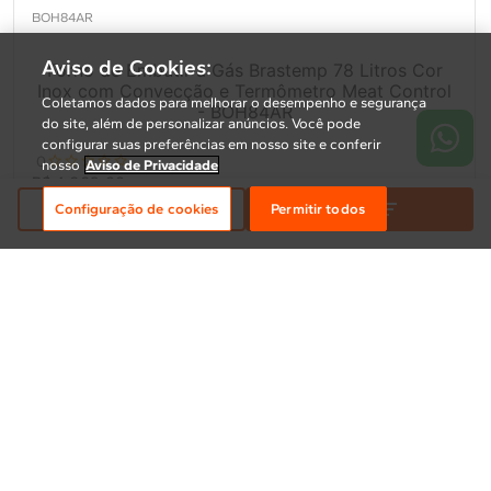
BOH84AR
Aviso de Cookies:
Forno de Embutir a Gás Brastemp 78 Litros Cor
Inox com Convecção e Termômetro Meat Control
Coletamos dados para melhorar o desempenho e segurança
- BOH84AR
do site, além de personalizar anúncios. Você pode
configurar suas preferências em nosso site e conferir
0
nosso
Aviso de Privacidade
R$ 4.669,00
3
.
509
R$
,
00
Relevância
Filtrar
Configuração de cookies
Permitir todos
em até
10x
de
R$ 350,90
sem juros
Timer Auto-desligamento
Grill
Tecnologia Cleartec
Aproveite
Compare