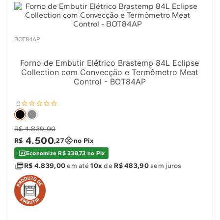
BOT84AP
Forno de Embutir Elétrico Brastemp 84L Eclipse
Collection com Convecção e Termômetro Meat
Control - BOT84AP
0
R$ 4.839,00
4
.
500
R$
,
27
no Pix
Economize R$ 338,73 no Pix
R$ 4.839,00
em até
10x
de
R$ 483,90
sem juros