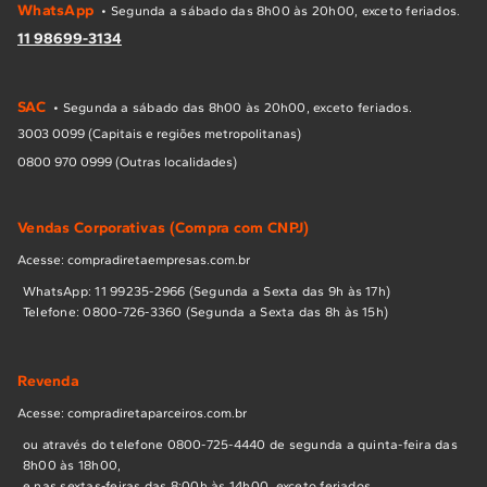
WhatsApp
• Segunda a sábado das 8h00 às 20h00, exceto feriados.
(grades) e botões genuínos resistem melhor às altas
11 98699-3134
temperaturas e ao uso severo do dia a dia, mantendo a
estética do eletrodoméstico.
SAC
Principais Peças Disponíveis:
• Segunda a sábado das 8h00 às 20h00, exceto feriados.
3003 0099 (Capitais e regiões metropolitanas)
No catálogo oficial, você encontra todos os componentes
0800 970 0999 (Outras localidades)
para manter seu fogão funcionando como novo:
Vendas Corporativas (Compra com CNPJ)
Mesa e Queimadores:
Espalhadores, queimadores,
trempes (grades), botões (manípulos) e vedações de
Acesse: compradiretaempresas.com.br
mesa.
Sistema de Acendimento e Gás:
Eletrodos, usinas
WhatsApp: 11 99235-2966 (Segunda a Sexta das 9h às 17h)
de ignição, cabos de vela, válvulas de segurança e
Telefone: 0800-726-3360 (Segunda a Sexta das 8h às 15h)
registros de mesa.
Componentes do Forno:
Grades
internas, vidros de porta, puxadores, dobradiças,
Revenda
lâmpadas resistentes ao calor e borrachas de vedação
do forno.
Acesse: compradiretaparceiros.com.br
ou através do telefone 0800-725-4440 de segunda a quinta-feira das
Facilidades de Comprar no Canal
8h00 às 18h00,
e nas sextas-feiras das 8:00h às 14h00, exceto feriados.