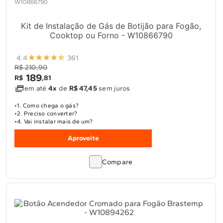
W10866790
Kit de Instalação de Gás de Botijão para Fogão,
Cooktop ou Forno - W10866790
4.4
361
R$ 210,90
189
R$
,
81
em até
4x
de
R$ 47,45
sem juros
1. Como chega o gás?
2. Preciso converter?
4. Vai instalar mais de um?
Aproveite
Compare