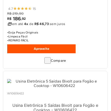
4.7
15
R$ 219,90
186
R$
,
92
em até
4x
de
R$ 46,73
sem juros
Exija Peças Originais
Limpeza Fácil
REPARO FÁCIL
Aproveite
Compare
W10606422
Usina Eletrônica 5 Saídas Bivolt para Fogão e
Cooktop - W10606422