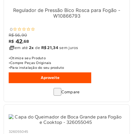
Regulador de Pressão Bico Rosca para Fogão -
W10866793
0
R$ 56,90
42
R$
,
68
em até
2x
de
R$ 21,34
sem juros
Otimize seu Produto
Compre Peças Originais
Para instalação do seu produto
Aproveite
Compare
326055045