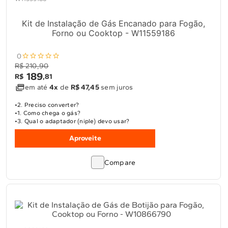
Kit de Instalação de Gás Encanado para Fogão,
Forno ou Cooktop - W11559186
0
R$ 210,90
189
R$
,
81
em até
4x
de
R$ 47,45
sem juros
2. Preciso converter?
1. Como chega o gás?
3. Qual o adaptador (niple) devo usar?
Aproveite
Compare