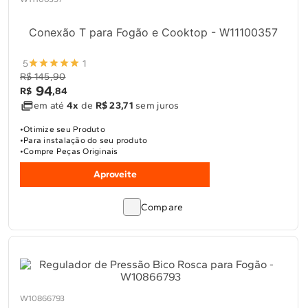
Conexão T para Fogão e Cooktop - W11100357
5
1
R$ 145,90
94
R$
,
84
em até
4x
de
R$ 23,71
sem juros
Otimize seu Produto
Para instalação do seu produto
Compre Peças Originais
Aproveite
Compare
W10866793