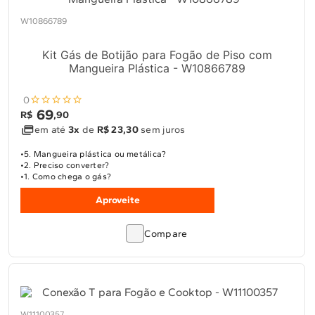
10
º
Combos
W10866789
Solicitar instalação
Kit Gás de Botijão para Fogão de Piso com
Solicitar conversão de fogão
Mangueira Plástica - W10866789
0
Localizar assistência técnica
69
R$
,
90
em até
3x
de
R$ 23,30
sem juros
5. Mangueira plástica ou metálica?
2. Preciso converter?
1. Como chega o gás?
Aproveite
Compare
W11100357