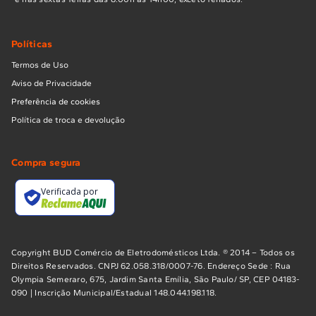
Oficial:
Peças de Reposição Certificadas:
Garantia de que você
Políticas
está instalando um componente que mantém a garantia
original do seu produto.
Identificação Precisa:
Ajuda
Termos de Uso
especializada para encontrar a peça compatível com o
Aviso de Privacidade
seu modelo, seja ele de embutir ou de piso.
Preferência de cookies
Política de troca e devolução
Dica de Segurança:
Ao substituir peças que envolvam o
sistema de gás, certifique-se de que o modelo da peça
corresponde exatamente ao seu fogão. O modelo pode
Compra segura
ser encontrado em uma etiqueta na lateral ou na parte
Verificada por
traseira do aparelho.
Copyright BUD Comércio de Eletrodomésticos Ltda. ® 2014 – Todos os
Direitos Reservados. CNPJ 62.058.318/0007-76. Endereço Sede : Rua
Olympia Semeraro, 675, Jardim Santa Emília, São Paulo/ SP, CEP 04183-
090 | Inscrição Municipal/Estadual 148.044.198.118.