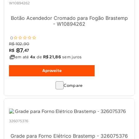
W10894262
Botão Acendedor Cromado para Fogão Brastemp
- W10894262
0
R$ 102,90
87
R$
,
47
em até
4x
de
R$ 21,86
sem juros
Aproveite
Compare
326075376
Grade para Forno Elétrico Brastemp - 326075376