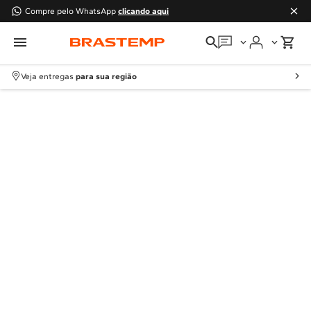
Compre pelo WhatsApp
clicando aqui
Em que podemos
ajudar?
Veja entregas
para sua região
Meus pedidos
Guias e manuais
Perguntas frequentes
Fale conosco
Atendimento Brastemp
Assistência
técnica
Solicitar visita técnica