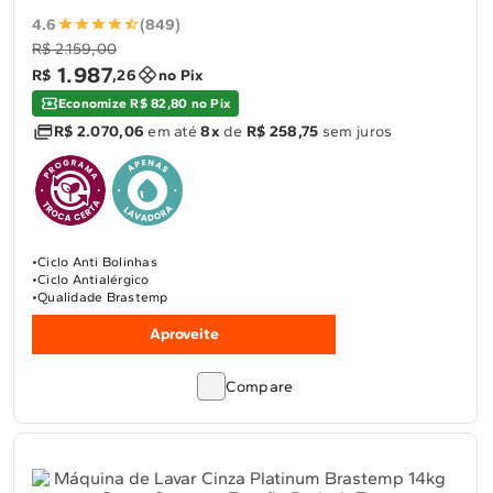
4.6
(849)
R$ 2.159,00
1
.
987
R$
,
26
no Pix
Economize R$ 82,80 no Pix
R$ 2.070,06
em até
8x
de
R$ 258,75
sem juros
Ciclo Anti Bolinhas
Ciclo Antialérgico
Qualidade Brastemp
Aproveite
Compare