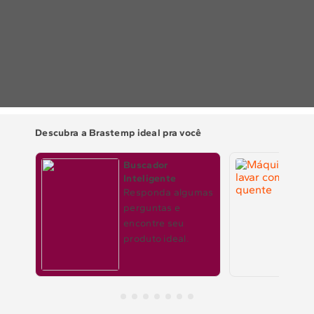
10
º
Combos
Solicitar instalação
Solicitar conversão de fogão
Localizar assistência técnica
Descubra a Brastemp ideal pra você
Buscador
Inteligente
Responda algumas
perguntas e
encontre seu
produto ideal.