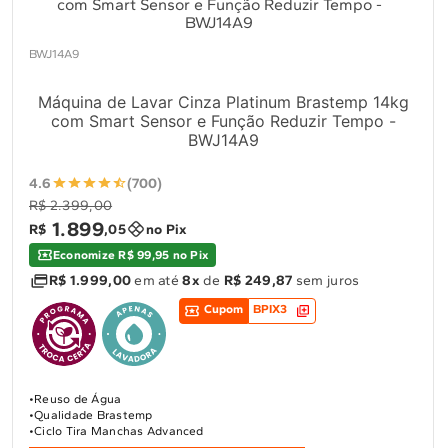
BWJ14A9
Máquina de Lavar Cinza Platinum Brastemp 14kg
com Smart Sensor e Função Reduzir Tempo -
BWJ14A9
4.6
(700)
R$ 2.399,00
1
.
899
R$
,
05
no Pix
Economize R$ 99,95 no Pix
R$ 1.999,00
em até
8x
de
R$ 249,87
sem juros
Cupom
BPIX3
Reuso de Água
Qualidade Brastemp
Ciclo Tira Manchas Advanced