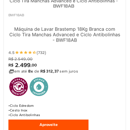
BWF18AB
Máquina de Lavar Brastemp 18Kg Branca com
Ciclo Tira Manchas Advanced e Ciclo Antibolinhas
- BWF18AB
4.5
(732)
R$ 2.549,00
2
.
499
R$
,
00
em até
8x
de
R$ 312,37
sem juros
Ciclo Edredom
Cesto Inox
Ciclo Antibolinhas
Aproveite