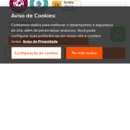
Grátis
(
Sul e
Sudeste
)
Aviso de Cookies:
Ciclo Edredom
Coletamos dados para melhorar o desempenho e segurança
Tecnologia Double Wash
do site, além de personalizar anúncios. Você pode
Tira Manchas Advanced
configurar suas preferências em nosso site e conferir
Aproveite
nosso
Aviso de Privacidade
Relevância
Filtrar
Configuração de cookies
Permitir todos
Compare
BWT15A9
Máquina de Lavar Brastemp 15Kg Cinza Timer Pro
- BWT15A9
4.5
(528)