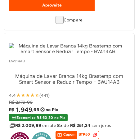
Aproveite
Compare
BWJ14AB
Máquina de Lavar Branca 14kg Brastemp com
Smart Sensor e Reduzir Tempo - BWJ14AB
4.4
(441)
R$ 2.179,00
1
.
949
R$
,
69
no Pix
Economize R$ 60,30 no Pix
R$ 2.009,99
em até
8x
de
R$ 251,24
sem juros
Cupom
BTP50