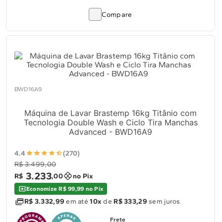
Compare
BWD16A9
Máquina de Lavar Brastemp 16kg Titânio com
Tecnologia Double Wash e Ciclo Tira Manchas
Advanced - BWD16A9
4.4
(270)
R$ 3.499,00
3
.
233
R$
,
00
no Pix
Economize R$ 99,99 no Pix
R$ 3.332,99
em até
10x
de
R$ 333,29
sem juros
Frete