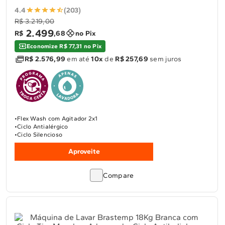
4.4
(203)
R$ 3.219,00
2
.
499
R$
,
68
no Pix
Economize R$ 77,31 no Pix
R$ 2.576,99
em até
10x
de
R$ 257,69
sem juros
Flex Wash com Agitador 2x1
Ciclo Antialérgico
Ciclo Silencioso
Aproveite
Compare