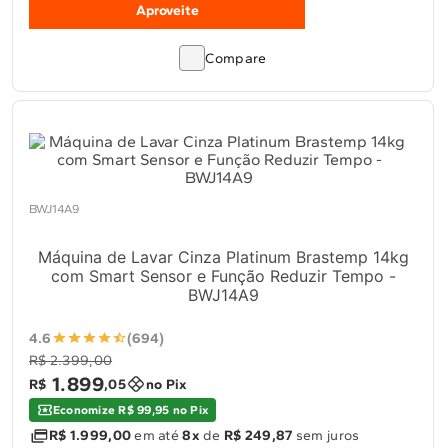
Aproveite
Compare
BWJ14A9
Máquina de Lavar Cinza Platinum Brastemp 14kg
com Smart Sensor e Função Reduzir Tempo -
BWJ14A9
4.6
(694)
R$ 2.399,00
1
.
899
R$
,
05
no Pix
Economize R$ 99,95 no Pix
R$ 1.999,00
em até
8x
de
R$ 249,87
sem juros