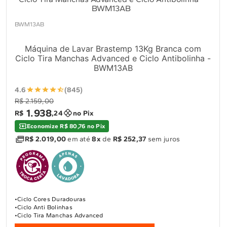
10
º
Lava Seca
Solicitar instalação
BWM13AB
Máquina de Lavar Brastemp 13Kg Branca com
Solicitar conversão de fogão
Ciclo Tira Manchas Advanced e Ciclo Antibolinha -
BWM13AB
Localizar assistência técnica
4.6
(845)
R$ 2.159,00
1
.
938
R$
,
24
no Pix
Economize R$ 80,76 no Pix
R$ 2.019,00
em até
8x
de
R$ 252,37
sem juros
Ciclo Cores Duradouras
Ciclo Anti Bolinhas
Ciclo Tira Manchas Advanced