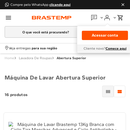
Compre pelo WhatsApp
clicando aqui
O que você está procurando?
Em que podemos
ajudar?
Acessar conta
Meus pedidos
Termos mais buscados
Veja entregas
para sua região
Cliente novo?
Comece aqui
1
º
Geladeira
Lavadora De Roupas
Abertura Superior
Guias e manuais
2
º
Máquina Lavar
3
º
Fogao
Perguntas frequentes
Máquina De Lavar Abertura Superior
4
º
Lava Louça
Fale conosco
5
º
Cooktop
16
produtos
6
º
Microondas Brastemp
Atendimento Brastemp
7
º
Forno
Assistência
técnica
8
º
Embutir
9
º
Combos
Solicitar visita técnica