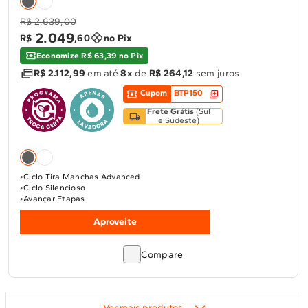
R$ 2.639,00
2
.
049
R$
,
60
no Pix
Economize R$ 63,39 no Pix
R$ 2.112,99
em até
8x
de
R$ 264,12
sem juros
Cupom
BTP150
Frete Grátis
(
Sul
e Sudeste
)
Ciclo Tira Manchas Advanced
Ciclo Silencioso
Avançar Etapas
Aproveite
Compare