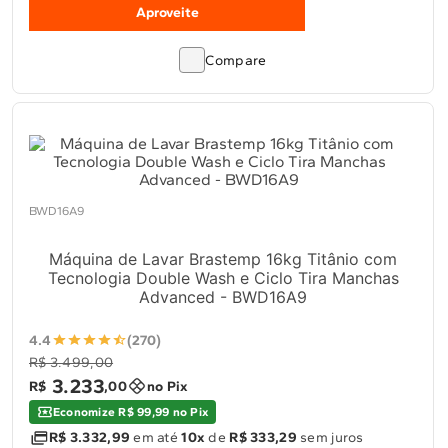
Aproveite
Compare
BWD16A9
Máquina de Lavar Brastemp 16kg Titânio com
Tecnologia Double Wash e Ciclo Tira Manchas
Advanced - BWD16A9
4.4
(270)
R$ 3.499,00
3
.
233
R$
,
00
no Pix
Economize R$ 99,99 no Pix
R$ 3.332,99
em até
10x
de
R$ 333,29
sem juros