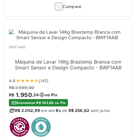
Compare
BWF14AB
Máquina de Lavar 14Kg Brastemp Branca com
Smart Sensor e Design Compacto - BWF14AB
4.6
(147)
R$ 2.569,00
1
.
950
R$
,
34
no Pix
Economize R$ 102,65 no Pix
R$ 2.052,99
em até
8x
de
R$ 256,62
sem juros