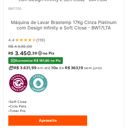
BW17LTA
Máquina de Lavar Brastemp 17Kg Cinza Platinum
com Design Infinity e Soft Close - BW17LTA
4.4
(119)
R$ 4.539,00
3
.
450
R$
,
39
no Pix
Economize R$ 181,60 no Pix
R$ 3.631,99
em até
10x
de
R$ 363,19
sem juros
Soft Close
Ciclo Pets
Timer Pro
Aproveite