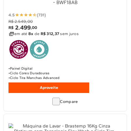
- BWF18AB
4.5
(731)
R$ 2.549,00
2
.
499
R$
,
00
em até
8x
de
R$ 312,37
sem juros
Painel Digital
Ciclo Cores Duradouras
Ciclo Tira Manchas Advanced
Aproveite
Compare