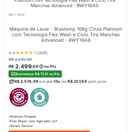
BWY16A9
Máquina de Lavar - Brastemp 16Kg Cinza Platinum
com Tecnologia Flex Wash e Ciclo Tira Manchas
Advanced - BWY16A9
4.4
(203)
R$ 3.219,00
2
.
499
R$
,
68
no Pix
Economize R$ 77,31 no Pix
R$ 2.576,99
em até
10x
de
R$ 257,69
sem juros
Avançar Etapas
Flex Wash com Agitador 2x1
Smart Sensor