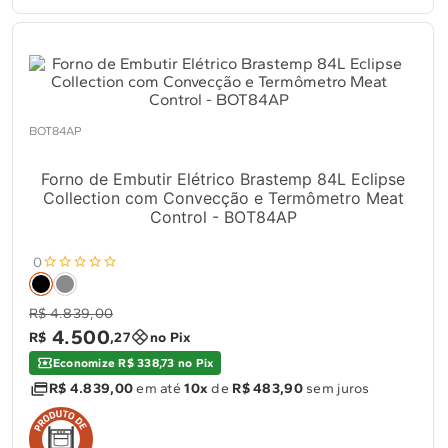
BOT84AP
Forno de Embutir Elétrico Brastemp 84L Eclipse
Collection com Convecção e Termômetro Meat
Control - BOT84AP
0
R$ 4.839,00
4
.
500
R$
,
27
no Pix
Economize R$ 338,73 no Pix
R$ 4.839,00
em até
10x
de
R$ 483,90
sem juros