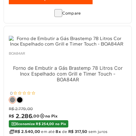
Compare
BOA84AR
Forno de Embutir a Gás Brastemp 78 Litros Cor
Inox Espelhado com Grill e Timer Touch -
BOA84AR
0
R$ 2.779,00
2
.
286
R$
,
00
no Pix
Economize R$ 254,00 no Pix
R$ 2.540,00
em até
8x
de
R$ 317,50
sem juros