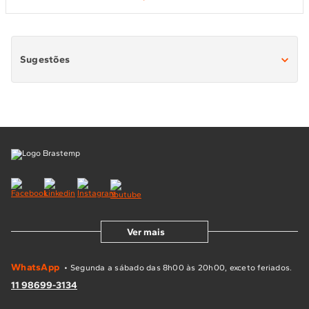
Sugestões
Forno Elétrico
Forno Inox
Forno com Grill
Forno a Gás
Forno 220v
Forno 78 litros
Ver mais
WhatsApp
• Segunda a sábado das 8h00 às 20h00, exceto feriados.
11 98699-3134