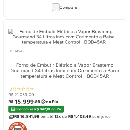
Compare
BOD45AR
Forno de Embutir Elétrico a Vapor Brastemp
Gourmand 34 Litros Inox com Cozimento a Baixa
temperatura e Meat Control - BOD45AR
0
R$ 21.059,00
15
.
999
R$
,
89
no Pix
Economize R$ 842,10 no Pix
R$ 16.841,99
em até
12x
de
R$ 1.403,49
sem juros