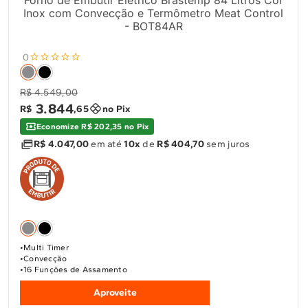
Forno de Embutir Elétrico Brastemp 84 Litros Cor
Inox com Convecção e Termômetro Meat Control
- BOT84AR
0
R$ 4.549,00
3
.
844
R$
,
65
no Pix
Economize R$ 202,35 no Pix
R$ 4.047,00
em até
10x
de
R$ 404,70
sem juros
Multi Timer
Convecção
16 Funções de Assamento
Aproveite