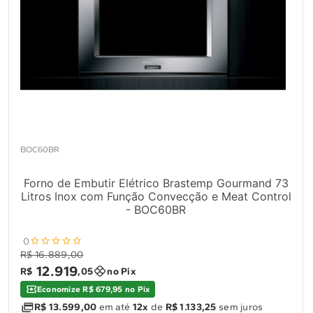
BOC60BR
Forno de Embutir Elétrico Brastemp Gourmand 73
Litros Inox com Função Convecção e Meat Control
- BOC60BR
0
R$ 16.889,00
12
.
919
R$
,
05
no Pix
Economize R$ 679,95 no Pix
R$ 13.599,00
em até
12x
de
R$ 1.133,25
sem juros