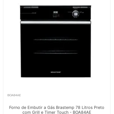
10
º
Combos
Solicitar instalação
Solicitar conversão de fogão
Localizar assistência técnica
BOA84AE
Forno de Embutir a Gás Brastemp 78 Litros Preto
com Grill e Timer Touch - BOA84AE