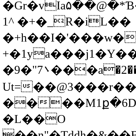
�Gr�vIa۵��@�
1^ �+�_R�iL��
�+h��I�'���w�
+�1ya���j1�Y�
�9�"܌7���a�2����}�霝�F����v�8b?�
Ut=��@3���r��
����M1ք�6D
�L��O
��n"�Tddh�&��B�