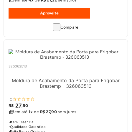
em até
4x
de
R$ 27,22
sem juros
Aproveite
Compare
326063513
Moldura de Acabamento da Porta para Frigobar
Brastemp - 326063513
0
27
R$
,
90
em até
1x
de
R$ 27,90
sem juros
Item Essencial
Qualidade Garantida
Exija Peças Originais