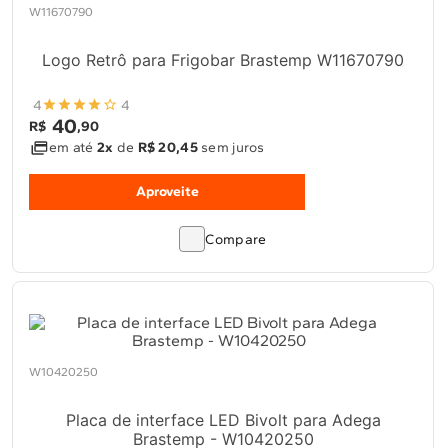
W11670790
10
º
Lava Seca
Solicitar instalação
Logo Retrô para Frigobar Brastemp W11670790
Solicitar conversão de fogão
4
4
40
R$
,
90
Localizar assistência técnica
em até
2x
de
R$ 20,45
sem juros
Aproveite
Compare
W10420250
Placa de interface LED Bivolt para Adega
Brastemp - W10420250