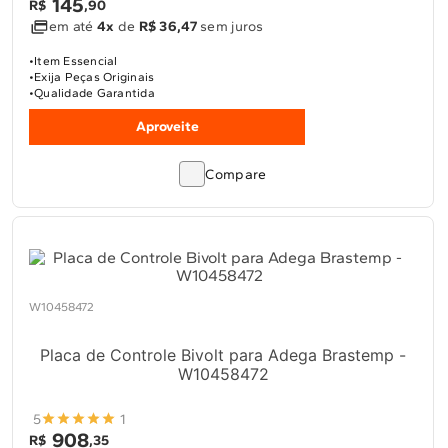
145
R$
,
90
em até
4x
de
R$ 36,47
sem juros
Item Essencial
Exija Peças Originais
Qualidade Garantida
Aproveite
Compare
W10458472
Placa de Controle Bivolt para Adega Brastemp -
W10458472
5
1
908
R$
,
35