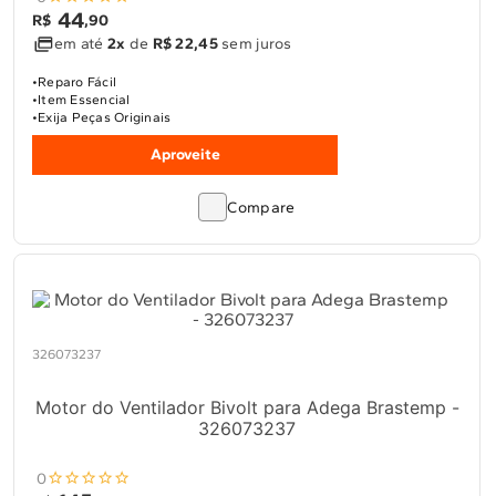
44
R$
,
90
em até
2x
de
R$ 22,45
sem juros
Reparo Fácil
Item Essencial
Exija Peças Originais
Aproveite
Compare
326073237
Motor do Ventilador Bivolt para Adega Brastemp -
326073237
0