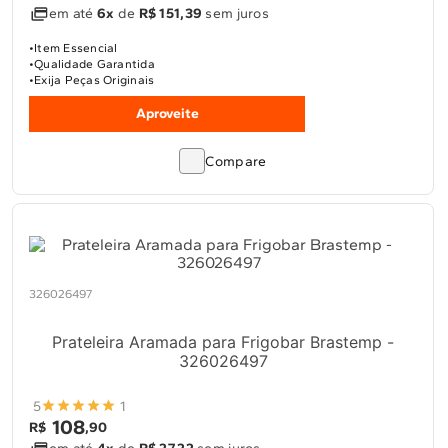
em até
6x
de
R$ 151,39
sem juros
Item Essencial
Qualidade Garantida
Exija Peças Originais
Aproveite
Compare
326026497
Prateleira Aramada para Frigobar Brastemp -
326026497
5
1
108
R$
,
90