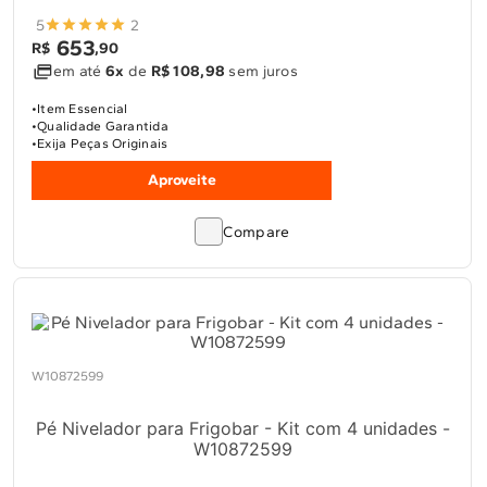
5
2
653
R$
,
90
em até
6x
de
R$ 108,98
sem juros
Item Essencial
Qualidade Garantida
Exija Peças Originais
Aproveite
Compare
W10872599
Pé Nivelador para Frigobar - Kit com 4 unidades -
W10872599