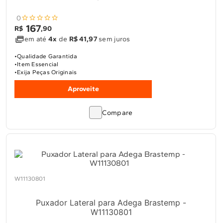
0
167
R$
,
90
em até
4x
de
R$ 41,97
sem juros
Qualidade Garantida
Item Essencial
Exija Peças Originais
Aproveite
Compare
W11130801
Puxador Lateral para Adega Brastemp -
W11130801