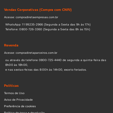
Encontre no catálogo oficial os itens essenciais para
renovar seu frigobar:
Vendas Corporativas (Compra com CNPJ)
Organização Interna:
Prateleiras de vidro temperado,
Acesse: compradiretaempresas.com.br
gavetas de degelo, suportes de porta para latas e
WhatsApp: 11 99235-2966 (Segunda a Sexta das 9h às 17h)
garrafas, e formas de gelo originais.
Controle e
Telefone: 0800-726-3360 (Segunda a Sexta das 8h às 15h)
Refrigeração:
Termostatos de precisão, sensores de
temperatura, lâmpadas internas e placas de interface.
Revenda
Estrutura e Estilo:
Gaxetas (borrachas) de vedação, pés
niveladores, puxadores (incluindo os da linha Retrô) e
Acesse: compradiretaparceiros.com.br
dobradiças.
ou através do telefone 0800-725-4440 de segunda a quinta-feira das
8h00 às 18h00,
Vantagens de Comprar no Canal
e nas sextas-feiras das 8:00h às 14h00, exceto feriados.
Oficial Brastemp:
Políticas
Garantia de Procedência:
Peças com 100% de
compatibilidade, direto da fábrica para sua casa.
Termos de Uso
Atendimento Customizado:
Suporte especializado para
Aviso de Privacidade
ajudar você a encontrar a peça certa para cada geração
Preferência de cookies
de frigobar.
Política de troca e devolução