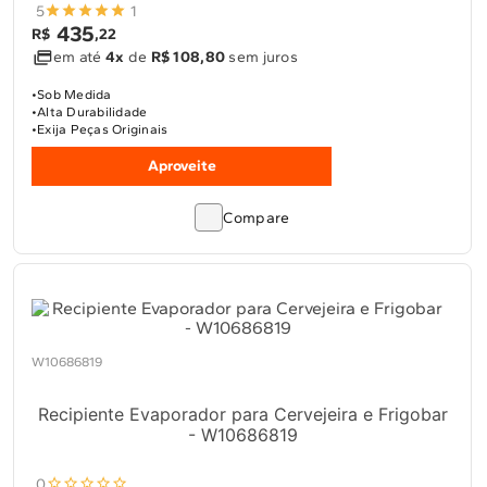
5
1
435
R$
,
22
em até
4x
de
R$ 108,80
sem juros
Sob Medida
Alta Durabilidade
Exija Peças Originais
Aproveite
Compare
W10686819
Recipiente Evaporador para Cervejeira e Frigobar
- W10686819
0