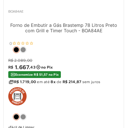
BOA84AE
Forno de Embutir a Gás Brastemp 78 Litros Preto
com Grill e Timer Touch - BOA84AE
0
R$ 2.089,00
1
.
667
R$
,
43
no Pix
Economize R$ 51,57 no Pix
R$ 1.719,00
em até
8x
de
R$ 214,87
sem juros
Fácil de Limpar