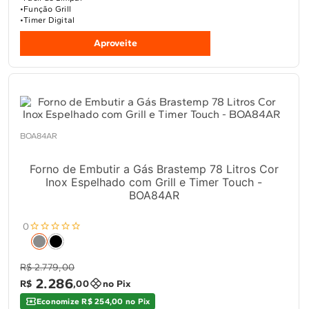
Função Grill
Timer Digital
Aproveite
BOA84AR
Forno de Embutir a Gás Brastemp 78 Litros Cor
Inox Espelhado com Grill e Timer Touch -
BOA84AR
0
R$ 2.779,00
2
.
286
R$
,
00
no Pix
Economize R$ 254,00 no Pix