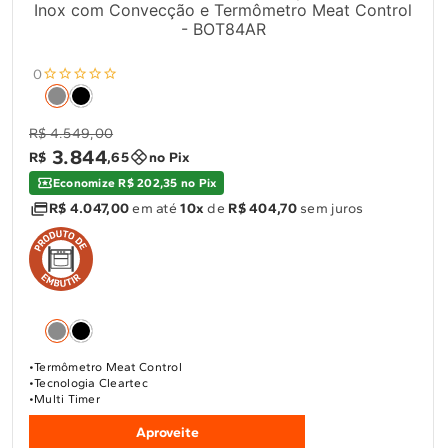
Inox com Convecção e Termômetro Meat Control
- BOT84AR
0
R$ 4.549,00
3
.
844
R$
,
65
no Pix
Economize R$ 202,35 no Pix
R$ 4.047,00
em até
10x
de
R$ 404,70
sem juros
Termômetro Meat Control
Tecnologia Cleartec
Multi Timer
Aproveite