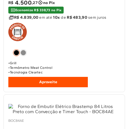
4
.
500
R$
,
27
no Pix
Economize R$ 338,73 no Pix
R$ 4.839,00
em até
10x
de
R$ 483,90
sem juros
Grill
Termômetro Meat Control
Tecnologia Cleartec
Aproveite
BOC84AE