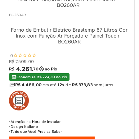
10
º
Combos
Solicitar instalação
BO260AR
Forno de Embutir Elétrico Brastemp 67 Litros Cor
Solicitar conversão de fogão
Inox com Função Ar Forçado e Painel Touch -
BO260AR
Localizar assistência técnica
0
R$ 7.509,00
4
.
261
R$
,
70
no Pix
Economize R$ 224,30 no Pix
R$ 4.486,00
em até
12x
de
R$ 373,83
sem juros
Atenção na Hora de Instalar
Design Italiano
Tudo que Você Precisa Saber