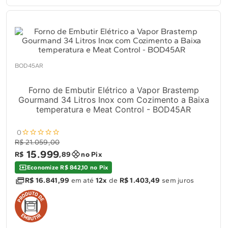
BOD45AR
Forno de Embutir Elétrico a Vapor Brastemp
Gourmand 34 Litros Inox com Cozimento a Baixa
temperatura e Meat Control - BOD45AR
0
R$ 21.059,00
15
.
999
R$
,
89
no Pix
Economize R$ 842,10 no Pix
R$ 16.841,99
em até
12x
de
R$ 1.403,49
sem juros