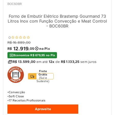
BOC60BR
Forno de Embutir Elétrico Brastemp Gourmand 73
Litros Inox com Função Convecção e Meat Control
- BOC60BR
0
R$ 16.889,00
12
.
919
R$
,
05
no Pix
Economize R$ 679,95 no Pix
R$ 13.599,00
em até
12x
de
R$ 1.133,25
sem juros
Frete
Grátis
(
Sul e
Sudeste
)
Convecção
Soft Close
17 Receitas Profissionais
Aproveite