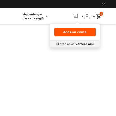
0
Veja entregas
para sua região
Em que podemos
ajudar?
Acessar conta
Meus pedidos
Cliente novo?
Comece aqui
Guias e manuais
Perguntas frequentes
Fale conosco
Atendimento Brastemp
Assistência
técnica
Solicitar visita técnica