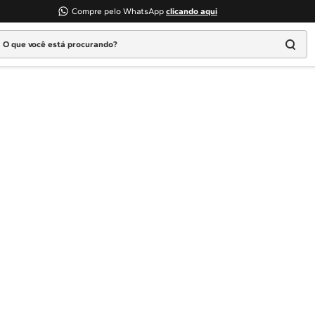
Compre pelo WhatsApp
clicando aqui
 que você está procurando?
Termos mais buscados
1
º
Geladeira
2
º
Máquina Lavar
3
º
Fogao
4
º
Lava Louça
5
º
Cooktop
6
º
Microondas Brastemp
7
º
Forno
8
º
Embutir
9
º
Lava Seca
10
º
Combos