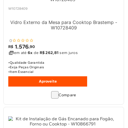
10
º
Lava Seca
W10728409
Solicitar instalação
Vidro Externo da Mesa para Cooktop Brastemp -
Solicitar conversão de fogão
W10728409
0
Localizar assistência técnica
1
.
576
R$
,
90
em até
6x
de
R$ 262,81
sem juros
Qualidade Garantida
Exija Peças Originais
Item Essencial
Aproveite
Compare