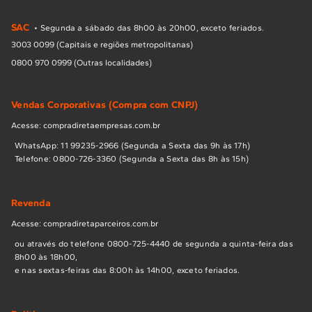
altas temperaturas sem deformar ou perder a cor.
SAC
Principais Peças Disponíveis:
• Segunda a sábado das 8h00 às 20h00, exceto feriados.
3003 0099 (Capitais e regiões metropolitanas)
Encontre tudo o que você precisa para cooktops a gás,
0800 970 0999 (Outras localidades)
elétricos ou por indução:
Vendas Corporativas (Compra com CNPJ)
Componentes de Mesa:
Queimadores de diferentes
potências (Rápido, Semirrápido, Dupla ou Quadrichama),
Acesse: compradiretaempresas.com.br
espalhadores, trempes e bases de alumínio.
Sistema
WhatsApp: 11 99235-2966 (Segunda a Sexta das 9h às 17h)
Elétrico e de Gás:
Eletrodos (velas de acendimento),
Telefone: 0800-726-3360 (Segunda a Sexta das 8h às 15h)
usinas eletrônicas, registros de mesa e chicotes
elétricos.
Acabamento e Vedação:
Botões (manípulos)
Revenda
ergonômicos, borrachas de vedação para os botões e
presilhas de fixação para a bancada.
Acesse: compradiretaparceiros.com.br
ou através do telefone 0800-725-4440 de segunda a quinta-feira das
Benefícios de Comprar no Canal
8h00 às 18h00,
Oficial:
e nas sextas-feiras das 8:00h às 14h00, exceto feriados.
Compatibilidade Absoluta:
Peças que se ajustam