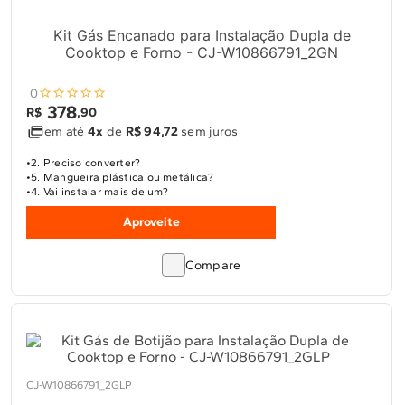
Kit Gás Encanado para Instalação Dupla de
Cooktop e Forno - CJ-W10866791_2GN
0
378
R$
,
90
em até
4x
de
R$ 94,72
sem juros
2. Preciso converter?
5. Mangueira plástica ou metálica?
4. Vai instalar mais de um?
Aproveite
Compare
CJ-W10866791_2GLP