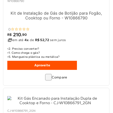
W10866790
Kit de Instalação de Gás de Botijão para Fogão,
Cooktop ou Forno - W10866790
0
210
R$
,
90
em até
4x
de
R$ 52,72
sem juros
2. Preciso converter?
1. Como chega o gás?
5. Mangueira plástica ou metálica?
Aproveite
Compare
CJ-W10866791_2GN