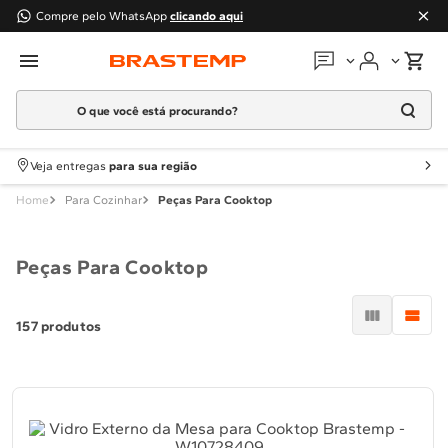
Compre pelo WhatsApp
clicando aqui
O que você está procurando?
Em que podemos
ajudar?
Meus pedidos
Termos mais buscados
Veja entregas
para sua região
1
º
Geladeira
Para Cozinhar
Peças Para Cooktop
Guias e manuais
2
º
Máquina Lavar
3
º
Fogao
Perguntas frequentes
Peças Para Cooktop
4
º
Lava Louça
Fale conosco
5
º
Cooktop
157
produtos
6
º
Microondas Brastemp
Atendimento Brastemp
7
º
Forno
Assistência
técnica
8
º
Embutir
9
º
Combos
Solicitar visita técnica