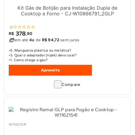
Kit Gás de Botijão para Instalação Dupla de
Cooktop e Forno - CJ-W10866791_2GLP
0
378
R$
,
90
em até
4x
de
R$ 94,72
sem juros
5. Mangueira plástica ou metálica?
3. Qual o adaptador (niple) devo usar?
1. Como chega o gás?
Aproveite
Compare
W11621541