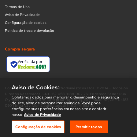
Termos de Uso
Aviso de Privacidade
Configuração de cookies
Política de troca e devolução
Compra segura
Verificada por
Aviso de Cookies:
Copyright BUD Comércio de Eletrodomésticos Ltda. ® 2014 – Todos os
Direitos Reservados. CNPJ 62.058.318/0007-76. Endereço Sede : Rua
Coletamos dados para melhorar o desempenho e segurança
Olympia Semeraro, 675, Jardim Santa Emília, São Paulo/ SP, CEP 04183-
do site, além de personalizar anúncios. Você pode
090 | Inscrição Municipal/Estadual 148.044.198.118.
configurar suas preferências em nosso site e conferir
nosso
Aviso de Privacidade
Configuração de cookies
Permitir todos