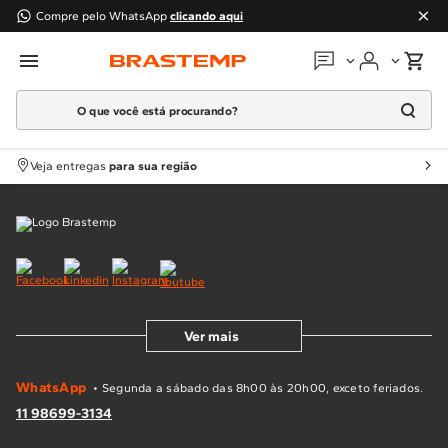
Compre pelo WhatsApp
clicando aqui
O que você está procurando?
Em que podemos
ajudar?
Meus pedidos
Termos mais buscados
Veja entregas
para sua região
1
º
Geladeira
Guias e manuais
2
º
Máquina Lavar
3
º
Fogao
Perguntas frequentes
4
º
Lava Louça
Fale conosco
5
º
Cooktop
Ver mais
6
º
Microondas Brastemp
Atendimento Brastemp
7
º
Forno
WhatsApp
• Segunda a sábado das 8h00 às 20h00, exceto feriados.
Assistência
técnica
8
º
Embutir
11 98699-3134
9
º
Lava Seca
Solicitar visita técnica