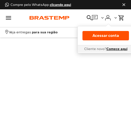
Compre pelo WhatsApp
clicando aqui
Em que podemos
ajudar?
Veja entregas
para sua região
Acessar conta
Meus pedidos
Cliente novo?
Comece aqui
Guias e manuais
Perguntas frequentes
Fale conosco
Atendimento Brastemp
Assistência
técnica
Solicitar visita técnica