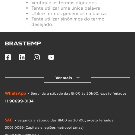
Verifique os termos digitados.
10
º
Combos
Tente utilizar uma única palavra.
Utilize termos genéricos na busca.
Solicitar instalação
Tente utilizar sinônimos do termo
desejado.
Solicitar conversão de fogão
Localizar assistência técnica
Ver mais
WhatsApp
• Segunda a sábado das 8h00 às 20h00, exceto feriados.
11 98699-3134
SAC
• Segunda a sábado das 8h00 às 20h00, exceto feriados.
3003 0099 (Capitais e regiões metropolitanas)