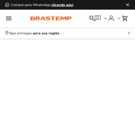
Compre pelo WhatsApp
clicando aqui
Em que podemos
ajudar?
Veja entregas
para sua região
Meus pedidos
Guias e manuais
Perguntas frequentes
Fale conosco
Atendimento Brastemp
Assistência
técnica
Solicitar visita técnica