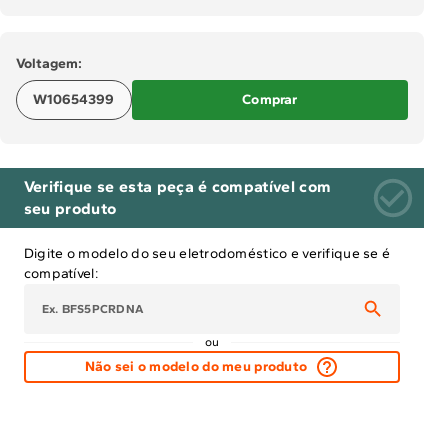
Solicitar instalação
Voltagem:
Solicitar conversão de fogão
W10654399
Comprar
Localizar assistência técnica
Verifique se esta peça é compatível com
seu produto
Digite o modelo do seu eletrodoméstico e verifique se é
compatível:
ou
Não sei o modelo do meu produto