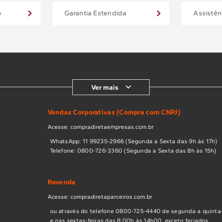
o
Garantia Estendida
Assistên
Ver mais
Vendas Corporativas (Compra com CNPJ)
Acesse: compradiretaempresas.com.br
WhatsApp: 11 99235-2966 (Segunda a Sexta das 9h às 17h)
Telefone: 0800-726-3360 (Segunda a Sexta das 8h às 15h)
Revenda
Acesse: compradiretaparceiros.com.br
ou através do telefone 0800-725-4440 de segunda a quinta-
e nas sextas-feiras das 8:00h às 14h00, exceto feriados.