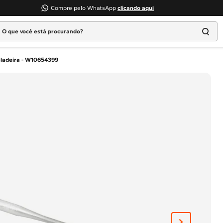
Compre pelo WhatsApp
clicando aqui
 que você está procurando?
Termos mais buscados
ladeira - W10654399
1
º
Geladeira
2
º
Máquina Lavar
3
º
Fogao
4
º
Lava Louça
5
º
Cooktop
6
º
Microondas Brastemp
7
º
Forno
8
º
Embutir
9
º
Lava Seca
10
º
Combos