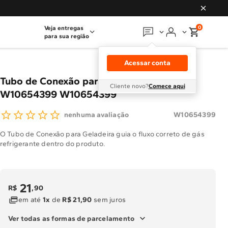
0
Veja entregas
para sua região
Em que podemos
ajudar?
Acessar conta
Meus pedidos
Tubo de Conexão para Geladeira -
Cliente novo?
Comece aqui
W10654399 W10654399
Guias e manuais
W10654399
nenhuma avaliação
Perguntas frequentes
O Tubo de Conexão para Geladeira guia o fluxo correto de gás
refrigerante dentro do produto.
Fale conosco
Atendimento Brastemp
21
R$
,
90
em até
1x
de
R$ 21,90
sem juros
Assistência
técnica
Ver todas as formas de parcelamento
Solicitar visita técnica