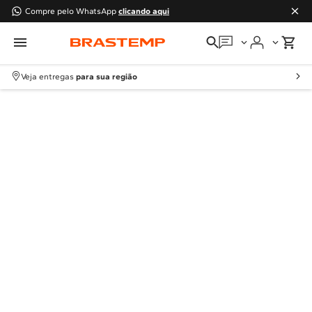
Compre pelo WhatsApp
clicando aqui
Em que podemos
ajudar?
Veja entregas
para sua região
Meus pedidos
Guias e manuais
Perguntas frequentes
Fale conosco
Atendimento Brastemp
Assistência
técnica
Solicitar visita técnica