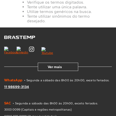
Verifique os termos digitados.
10
º
Lava Seca
Tente utilizar uma única palavra.
Utilize termos genéricos na busca.
Solicitar instalação
Tente utilizar sinônimos do termo
desejado.
Solicitar conversão de fogão
Localizar assistência técnica
Ver mais
WhatsApp
• Segunda a sábado das 8h00 às 20h00, exceto feriados.
11 98699-3134
SAC
• Segunda a sábado das 8h00 às 20h00, exceto feriados.
3003 0099 (Capitais e regiões metropolitanas)