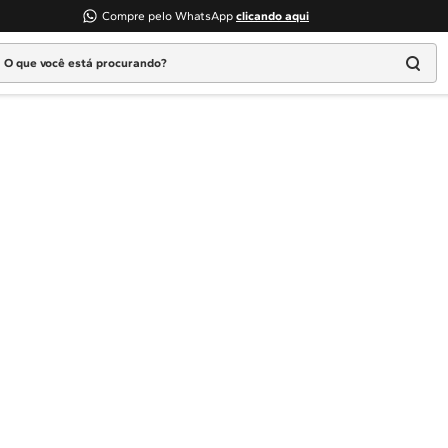
Compre pelo WhatsApp
clicando aqui
 que você está procurando?
Termos mais buscados
1
º
Geladeira
2
º
Máquina Lavar
3
º
Fogao
4
º
Lava Louça
5
º
Cooktop
6
º
Microondas Brastemp
7
º
Forno
8
º
Embutir
9
º
Lava Seca
10
º
Combos