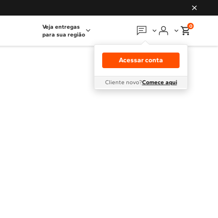
0
Veja entregas
para sua região
Em que podemos
ajudar?
Acessar conta
Meus pedidos
Cliente novo?
Comece aqui
Guias e manuais
Perguntas frequentes
Fale conosco
Atendimento Brastemp
Assistência
técnica
Solicitar visita técnica