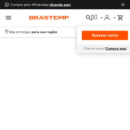
Compre pelo WhatsApp
clicando aqui
Em que podemos
ajudar?
Veja entregas
para sua região
Acessar conta
Meus pedidos
Cliente novo?
Comece aqui
Guias e manuais
Perguntas frequentes
Fale conosco
Atendimento Brastemp
Assistência
técnica
Solicitar visita técnica