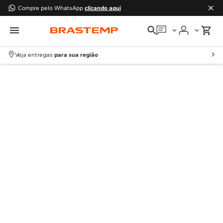
Compre pelo WhatsApp
clicando aqui
Em que podemos
ajudar?
Veja entregas
para sua região
Meus pedidos
Guias e manuais
Perguntas frequentes
Fale conosco
Atendimento Brastemp
Assistência
técnica
Solicitar visita técnica