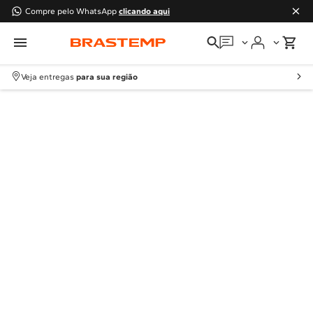
Compre pelo WhatsApp
clicando aqui
Em que podemos
ajudar?
Veja entregas
para sua região
Meus pedidos
Guias e manuais
Perguntas frequentes
Fale conosco
Atendimento Brastemp
Assistência
técnica
Solicitar visita técnica