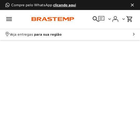
Compre pelo WhatsApp
clicando aqui
Em que podemos
ajudar?
Veja entregas
para sua região
Meus pedidos
Guias e manuais
Perguntas frequentes
Fale conosco
Atendimento Brastemp
Assistência
técnica
Solicitar visita técnica