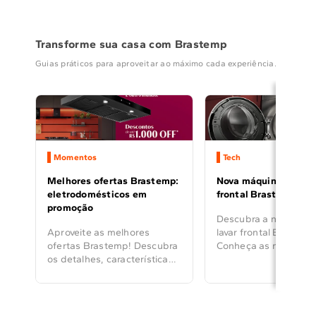
Transforme sua casa com Brastemp
Guias práticos para aproveitar ao máximo cada experiência.
Momentos
Tech
Melhores ofertas Brastemp:
Nova máquina de lava
eletrodomésticos em
frontal Brastemp 14 
promoção
Descubra a nova máq
Aproveite as melhores
lavar frontal Brastem
ofertas Brastemp! Descubra
Conheça as novas fun
os detalhes, características
os ciclos exclusivos, 
e diferenciais dos principais
Triplo Vapor e o Ciclo
cooktops, coifas e
Manchas.
geladeiras para transformar
a sua cozinha.