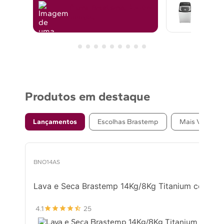
É uma Brastemp.
É outro
Liber
mundo.
rotina
Produtos em destaque
Lançamentos
Escolhas Brastemp
Mais Vendido
BNO14AS
Lava e Seca Brastemp 14Kg/8Kg Titanium com La
4.1
25