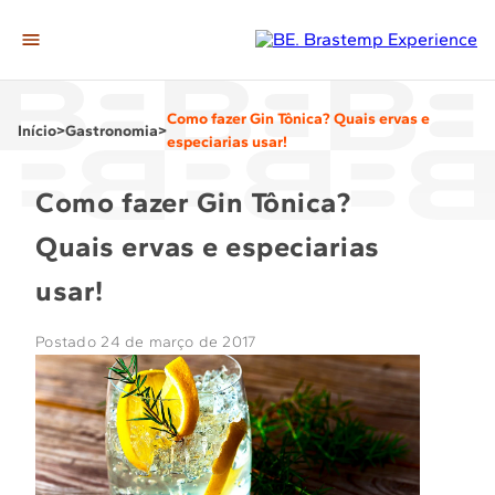
A Casa
Como fazer Gin Tônica? Quais ervas e
Editorias
Início
>
Gastronomia
>
especiarias usar!
Gastronomia
Como fazer Gin Tônica?
Casa & Decor
Quais ervas e especiarias
Momentos
usar!
Tech
Postado 24 de março de 2017
Ir para loja