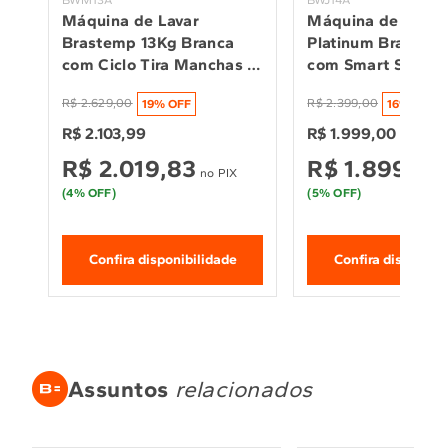
Máquina de Lavar 
Máquina de Lavar 
Brastemp 13Kg Branca 
Platinum Brastemp
com Ciclo Tira Manchas 
com Smart Sensor 
Advanced e Ciclo 
Função Reduzir Te
R$
2
.
629
,
00
R$
2
.
399
,
00
19
% OFF
16
% OFF
Antibolinha - BWM13AB
BWJ14A9
R$
2
.
103
,
99
R$
1
.
999
,
00
R$
2
.
019
,
83
R$
1
.
899
,
05
no PIX
(
4
% OFF)
(
5
% OFF)
Confira disponibilidade
Confira disponibi
Assuntos
relacionados