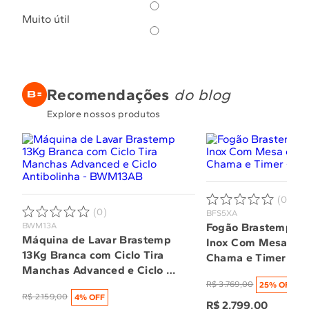
Muito útil
Recomendações
do blog
Explore nossos produtos
(0)
(0)
BFS5XA
BWM13A
Fogão Brastemp 5 B
Máquina de Lavar Brastemp 
Inox Com Mesa de V
13Kg Branca com Ciclo Tira 
Chama e Timer - 
Manchas Advanced e Ciclo 
Antibolinha - BWM13AB
R$
3
.
769
,
00
25
% OFF
R$
2
.
159
,
00
4
% OFF
R$
2
.
799
,
00