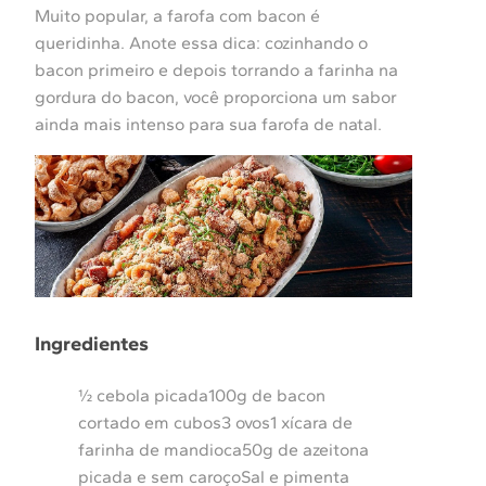
Muito popular, a farofa com bacon é
queridinha. Anote essa dica: cozinhando o
bacon primeiro e depois torrando a farinha na
gordura do bacon, você proporciona um sabor
ainda mais intenso para sua farofa de natal.
Ingredientes
½ cebola picada100g de bacon
cortado em cubos3 ovos1 xícara de
farinha de mandioca50g de azeitona
picada e sem caroçoSal e pimenta