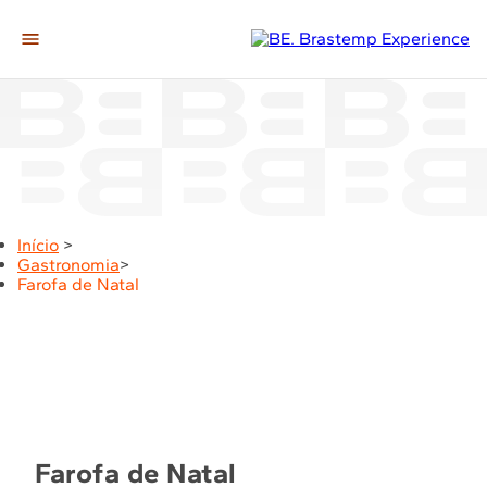
A Casa
Editorias
Gastronomia
Casa & Decor
Início
>
Momentos
Gastronomia
>
Farofa de Natal
Tech
Ir para loja
Farofa de Natal