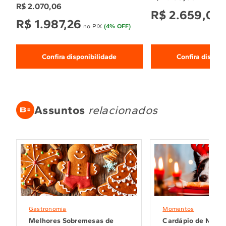
R$
2
.
070
,
06
R$
2
.
659
,
05
n
R$
1
.
987
,
26
no PIX
(
4
% OFF)
Confira disponibilidade
Confira disponi
Assuntos
relacionados
Gastronomia
Momentos
Melhores Sobremesas de
Cardápio de Natal: