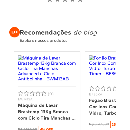
Recomendações
do blog
Explore nossos produtos
(0)
(0)
BFS5XA
BWM13A
Fogão Brastemp 5 
Máquina de Lavar 
Cor Inox Com Mesa
Brastemp 13Kg Branca 
Vidro, Turbo Cham
com Ciclo Tira Manchas 
Timer - BFS5XAR
Advanced e Ciclo 
R$
3
.
769
,
00
25
% OFF
R$
2
.
159
,
00
4
% OFF