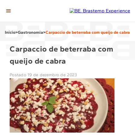
A Casa
Início
>
Gastronomia
>
Carpaccio de beterraba com queijo de cabra
Editorias
Gastronomia
Carpaccio de beterraba com
Casa & Decor
queijo de cabra
Momentos
Postado 19 de dezembro de 2023
Tech
Ir para loja