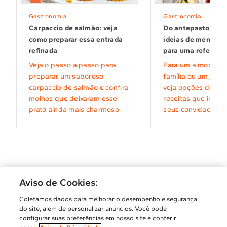
Gastronomia
Gastronomia
Carpaccio de salmão: veja
Do antepasto à so
como preparar essa entrada
ideias de menus c
refinada
para uma refeição 
Veja o passo a passo para
Para um almoço es
preparar um saboroso
família ou um janta
carpaccio de salmão e confira
veja opções de pra
molhos que deixaram esse
receitas que irão 
prato ainda mais charmoso
seus convidados
Aviso de Cookies:
Coletamos dados para melhorar o desempenho e segurança
Visite a Brastemp
do site, além de personalizar anúncios. Você pode
Mapa do Blog
configurar suas preferências em nosso site e conferir
Termos de Uso