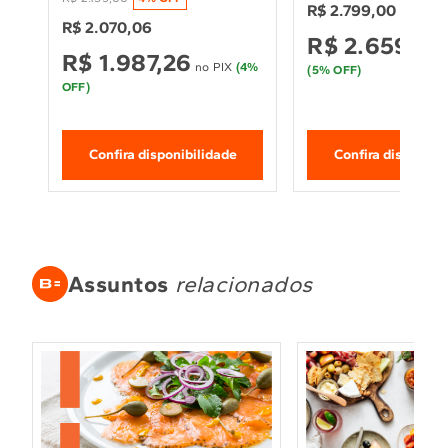
Antibolinha - BWM13AB
R$
2
.
799
,
00
R$
2
.
070
,
06
R$
2
.
659
,
05
R$
1
.
987
,
26
no PIX
(
4
%
(
5
% OFF)
OFF)
Confira disponibilidade
Confira disponibi
Assuntos
relacionados