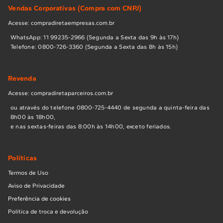
performance. Agilidade e precisão para refeições
Vendas Corporativas (Compra com CNPJ)
incríveis.
Acesse: compradiretaempresas.com.br
Fogão 5 Bocas Inox: A versatilidade que sua
WhatsApp: 11 99235-2966 (Segunda a Sexta das 9h às 17h)
Telefone: 0800-726-3360 (Segunda a Sexta das 8h às 15h)
criatividade pede.
Com uma chama central mais potente, é ideal para
Revenda
quem ama cozinhar, testar receitas e precisa de espaço
Acesse: compradiretaparceiros.com.br
para panelas maiores. Liberdade para criar sem limites.
ou através do telefone 0800-725-4440 de segunda a quinta-feira das
Fogão 6 Bocas Inox: Para quem cozinha sem
8h00 às 18h00,
limites e com a casa cheia.
e nas sextas-feiras das 8:00h às 14h00, exceto feriados.
A escolha certa para famílias grandes ou para quem
Políticas
adora receber os amigos. Com ele, ninguém fica
esperando. É potência e espaço de sobra para grandes
Termos de Uso
momentos.
Aviso de Privacidade
Preferência de cookies
Como escolher o seu novo Fogão?
Política de troca e devolução