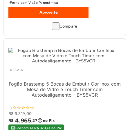
Forno com Visão Panorâmica
Aproveite
Compare
BYS5VCR
Fogão Brastemp 5 Bocas de Embutir Cor Inox com
Mesa de Vidro e Touch Timer com
Autodesligamento - BYS5VCR
0
R$ 6.319,00
4
.
965
R$
,
27
no Pix
Economize R$ 373,73 no Pix