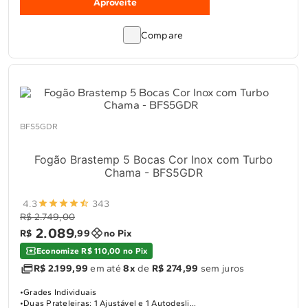
Aproveite
Compare
BFS5GDR
Fogão Brastemp 5 Bocas Cor Inox com Turbo
Chama - BFS5GDR
4.3
343
R$ 2.749,00
2
.
089
R$
,
99
no Pix
Economize R$ 110,00 no Pix
R$ 2.199,99
em até
8x
de
R$ 274,99
sem juros
Grades Individuais
Duas Prateleiras: 1 Ajustável e 1 Autodesli...