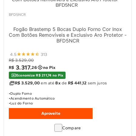
10
º
Lava Seca
Solicitar instalação
BFD5NCR
Fogão Brastemp 5 Bocas Duplo Forno Cor Inox
Solicitar conversão de fogão
Com Botões Removíveis e Exclusivo Aro Protetor -
BFD5NCR
Localizar assistência técnica
4.5
313
R$ 3.529,00
3
.
317
R$
,
26
no Pix
Economize R$ 211,74 no Pix
R$ 3.529,00
em até
8x
de
R$ 441,12
sem juros
Duplo Forno
Acendimento Automático
Luz do Forno
Aproveite
Compare