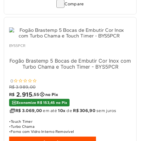
Compare
BYS5PCR
Fogão Brastemp 5 Bocas de Embutir Cor Inox com
Turbo Chama e Touch Timer - BYS5PCR
0
R$ 3.989,00
2
.
915
R$
,
55
no Pix
Economize R$ 153,45 no Pix
R$ 3.069,00
em até
10x
de
R$ 306,90
sem juros
Touch Timer
Turbo Chama
Forno com Vidro Interno Removível