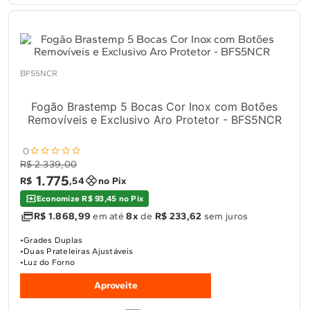
BFS5NCR
Fogão Brastemp 5 Bocas Cor Inox com Botões
Removíveis e Exclusivo Aro Protetor - BFS5NCR
0
R$ 2.339,00
1
.
775
R$
,
54
no Pix
Economize R$ 93,45 no Pix
R$ 1.868,99
em até
8x
de
R$ 233,62
sem juros
Grades Duplas
Duas Prateleiras Ajustáveis
Luz do Forno
Aproveite