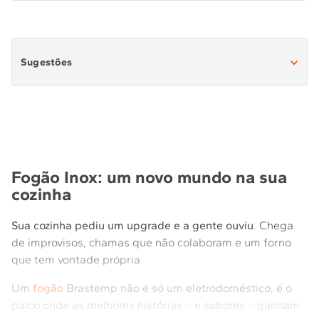
Sugestões
Fogão com Timer
Fogão Digital
Fogão Inox: um novo mundo na sua
cozinha
Sua cozinha pediu um upgrade e a gente ouviu
. Chega
de improvisos, chamas que não colaboram e um forno
que tem vontade própria.
Um
fogão
Brastemp não é só um eletrodoméstico, é o
palco onde as melhores histórias – e sabores – ganham