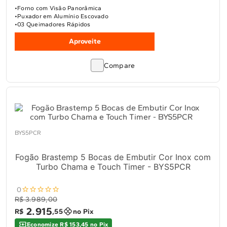
Forno com Visão Panorâmica
Puxador em Alumínio Escovado
03 Queimadores Rápidos
Aproveite
Compare
BYS5PCR
Fogão Brastemp 5 Bocas de Embutir Cor Inox com
Turbo Chama e Touch Timer - BYS5PCR
0
R$ 3.989,00
2
.
915
R$
,
55
no Pix
Economize R$ 153,45 no Pix