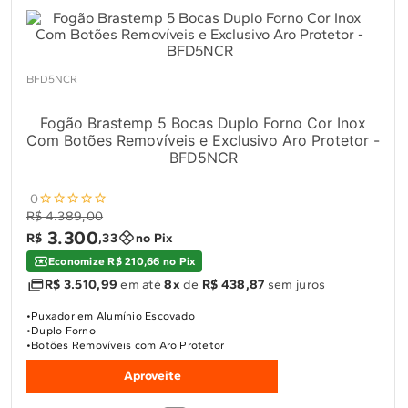
BFD5NCR
Fogão Brastemp 5 Bocas Duplo Forno Cor Inox
Com Botões Removíveis e Exclusivo Aro Protetor -
BFD5NCR
0
R$ 4.389,00
3
.
300
R$
,
33
no Pix
Economize R$ 210,66 no Pix
R$ 3.510,99
em até
8x
de
R$ 438,87
sem juros
Puxador em Alumínio Escovado
Duplo Forno
Botões Removíveis com Aro Protetor
Aproveite