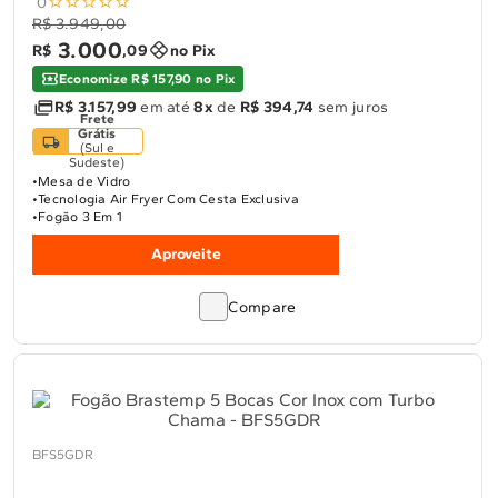
0
R$ 3.949,00
3
.
000
R$
,
09
no Pix
Economize R$ 157,90 no Pix
R$ 3.157,99
em até
8x
de
R$ 394,74
sem juros
Frete
Grátis
(
Sul e
Sudeste
)
Mesa de Vidro
Tecnologia Air Fryer Com Cesta Exclusiva
Fogão 3 Em 1
Aproveite
Compare
BFS5GDR