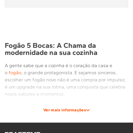
Fogão 5 Bocas com Grill
Fogão 5 Bocas Branco
Fogão 5 Bocas Inox
Fogão 5 Bocas Timer
Fogão 5 Bocas Mesa de Vidro
Fogão 5 Bocas: A Chama da
modernidade na sua cozinha
A gente sabe que a cozinha é o coração da casa e
o
fogão
, o grande protagonista. E sejamos sinceros,
escolher um fogão novo não é uma compra por impulso;
é um upgrade na sua rotina, uma conquista que celebra
novos sabores e momentos.
Se você busca mais espaço, potência e um design que
Ver mais informações
impressiona, um fogão 5 bocas é a escolha que vira o
jogo. Prepare-se para conhecer um mundo de
possibilidades. Afinal, Brastemp. É outro mundo.