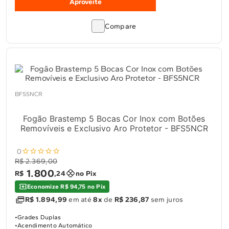
Aproveite
Compare
BFS5NCR
Fogão Brastemp 5 Bocas Cor Inox com Botões
Removíveis e Exclusivo Aro Protetor - BFS5NCR
0
R$ 2.369,00
1
.
800
R$
,
24
no Pix
Economize R$ 94,75 no Pix
R$ 1.894,99
em até
8x
de
R$ 236,87
sem juros
Grades Duplas
Acendimento Automático