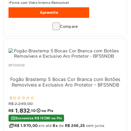
Forno com Vidro Interno Removível
Aproveite
Compare
BFS5NDB
Fogão Brastemp 5 Bocas Cor Branca com Botões
Removíveis e Exclusivo Aro Protetor - BFS5NDB
0
R$ 2.249,00
1
.
832
R$
,
10
no Pix
Economize R$ 137,90 no Pix
R$ 1.970,00
em até
8x
de
R$ 246,25
sem juros