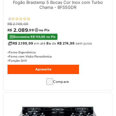
Fogão Brastemp 5 Bocas Cor Inox com Turbo
Chama - BFS5GDR
0
R$ 2.749,00
2
.
089
R$
,
99
no Pix
Economize R$ 110,00 no Pix
R$ 2.199,99
em até
8x
de
R$ 274,99
sem juros
Forno Ergonômico
Forno com Visão Panorâmica
Função Grill
Aproveite
Compare