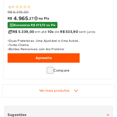
0
R$ 6.319,00
4
.
965
R$
,
27
no Pix
Economize R$ 373,73 no Pix
R$ 5.339,00
em até
10x
de
R$ 533,90
sem juros
Duas Prateleiras: Uma Ajustável e Uma Autod...
Turbo Chama
Botões Removíveis com Aro Protetor
Aproveite
Compare
Sugestões