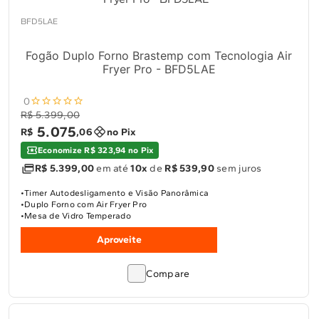
10
º
Lava Seca
BFD5LAE
Solicitar instalação
Fogão Duplo Forno Brastemp com Tecnologia Air
Solicitar conversão de fogão
Fryer Pro - BFD5LAE
0
Localizar assistência técnica
R$ 5.399,00
5
.
075
R$
,
06
no Pix
Economize R$ 323,94 no Pix
R$ 5.399,00
em até
10x
de
R$ 539,90
sem juros
Timer Autodesligamento e Visão Panorâmica
Duplo Forno com Air Fryer Pro
Mesa de Vidro Temperado
Aproveite
Compare