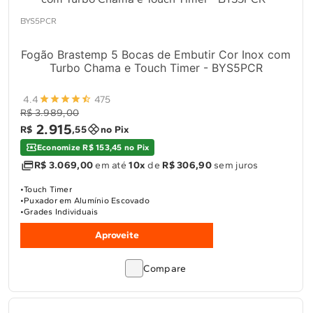
10
º
Combos
BYS5PCR
Solicitar instalação
Fogão Brastemp 5 Bocas de Embutir Cor Inox com
Solicitar conversão de fogão
Turbo Chama e Touch Timer - BYS5PCR
4.4
475
Localizar assistência técnica
R$ 3.989,00
2
.
915
R$
,
55
no Pix
Economize R$ 153,45 no Pix
R$ 3.069,00
em até
10x
de
R$ 306,90
sem juros
Touch Timer
Puxador em Alumínio Escovado
Grades Individuais
Aproveite
Compare