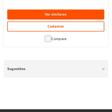
Ver similares
Cadastrar
Compare
Sugestões
Fogão de Embutir Inox
Fogão de Embutir Branco
Fogão de Embutir 4 Bocas
Fogão Fogão de Embutir 5 Bocas
Fogão de Embutir 6 Bocas