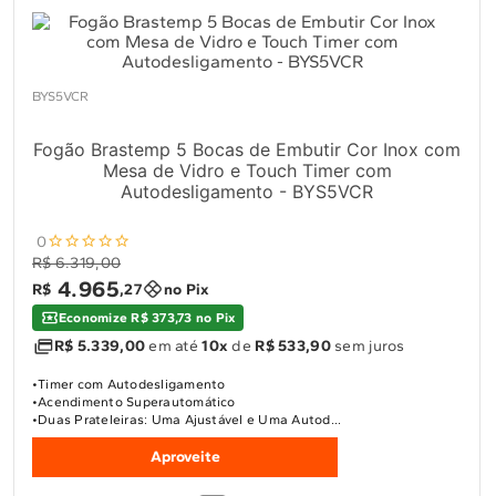
BYS5VCR
Fogão Brastemp 5 Bocas de Embutir Cor Inox com
Mesa de Vidro e Touch Timer com
Autodesligamento - BYS5VCR
0
R$ 6.319,00
4
.
965
R$
,
27
no Pix
Economize R$ 373,73 no Pix
R$ 5.339,00
em até
10x
de
R$ 533,90
sem juros
Timer com Autodesligamento
Acendimento Superautomático
Duas Prateleiras: Uma Ajustável e Uma Autod...
Aproveite