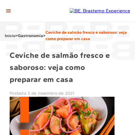
A Casa
Ceviche de salmão fresco e saboroso: veja
Editorias
Início
>
Gastronomia
>
como preparar em casa
Gastronomia
Ceviche de salmão fresco e
Casa & Decor
saboroso: veja como
Momentos
preparar em casa
Tech
Postado 3 de novembro de 2021
Ir para loja