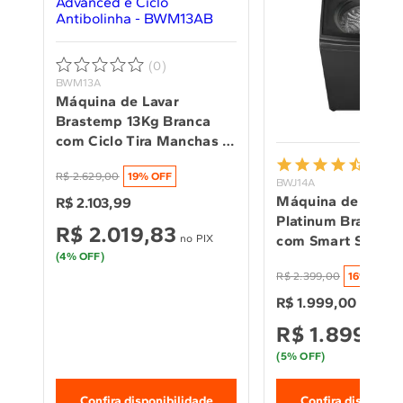
(0)
BWM13A
Máquina de Lavar 
Brastemp 13Kg Branca 
com Ciclo Tira Manchas 
Advanced e Ciclo 
(703)
R$
2
.
629
,
00
19
% OFF
Antibolinha - BWM13AB
BWJ14A
Máquina de Lavar 
R$
2
.
103
,
99
Platinum Brastemp
R$
2
.
019
,
83
no PIX
com Smart Sensor 
(
4
% OFF)
Função Reduzir Te
R$
2
.
399
,
00
16
% OFF
BWJ14A9
R$
1
.
999
,
00
R$
1
.
899
,
05
(
5
% OFF)
Confira disponibilidade
Confira disponibi