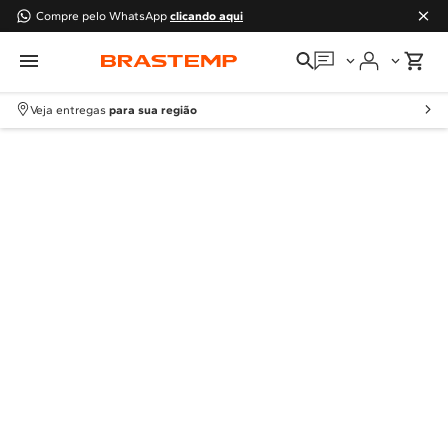
Compre pelo WhatsApp
clicando aqui
Em que podemos
ajudar?
Veja entregas
para sua região
Meus pedidos
Guias e manuais
Perguntas frequentes
Fale conosco
Atendimento Brastemp
Assistência
técnica
Solicitar visita técnica