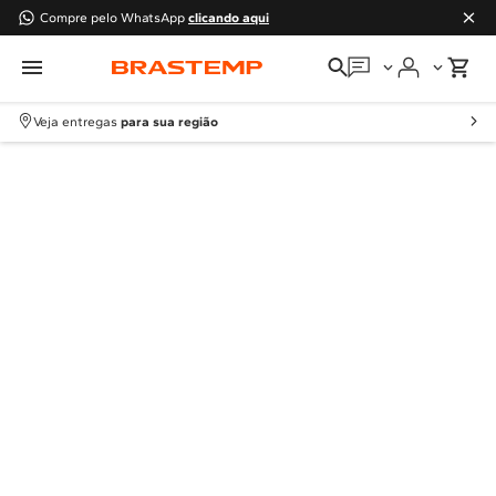
Compre pelo WhatsApp
clicando aqui
Em que podemos
ajudar?
Veja entregas
para sua região
Meus pedidos
Guias e manuais
Perguntas frequentes
Fale conosco
Atendimento Brastemp
Assistência
técnica
Solicitar visita técnica