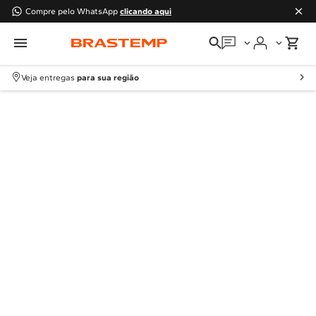
Compre pelo WhatsApp
clicando aqui
Em que podemos
ajudar?
Veja entregas
para sua região
Meus pedidos
Guias e manuais
Perguntas frequentes
Fale conosco
Atendimento Brastemp
Assistência
técnica
Solicitar visita técnica