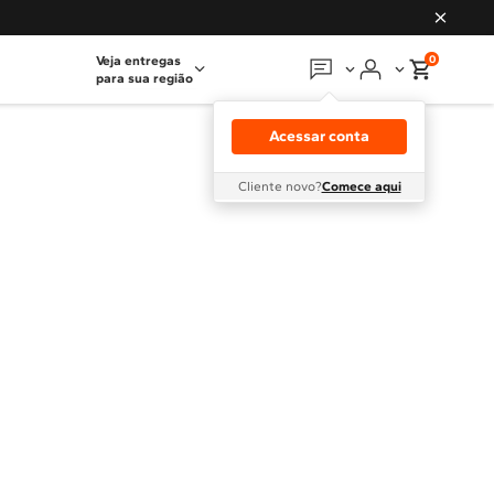
0
Veja entregas
para sua região
Em que podemos
ajudar?
Acessar conta
Meus pedidos
Cliente novo?
Comece aqui
Guias e manuais
Perguntas frequentes
Fale conosco
Atendimento Brastemp
Assistência
técnica
Solicitar visita técnica