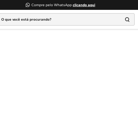
Compre pelo WhatsApp
clicando aqui
 que você está procurando?
Termos mais buscados
1
º
Geladeira
2
º
Máquina Lavar
3
º
Fogao
4
º
Lava Louça
5
º
Cooktop
6
º
Microondas Brastemp
7
º
Forno
8
º
Embutir
9
º
Lava Seca
10
º
Combos