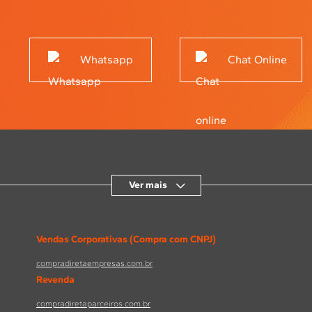
Whatsapp
Chat Online
Ver mais
Vendas Corporativas (Compra com CNPJ)
compradiretaempresas.com.br
Revenda
compradiretaparceiros.com.br