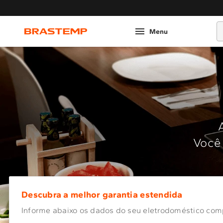
O
Você 
Descubra a melhor garantia estendida
Informe abaixo os dados do seu eletrodoméstico com