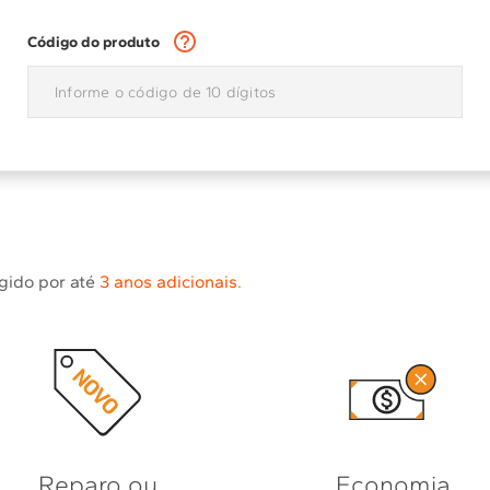
10
º
combos
Código do produto
egido por até
3 anos adicionais.
Reparo ou
Economia