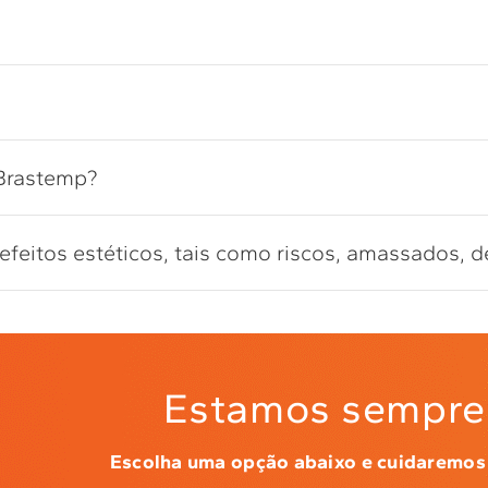
 Brastemp?
feitos estéticos, tais como riscos, amassados, d
Estamos sempre 
Escolha uma opção abaixo e cuidaremos