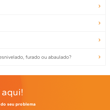
esnivelado, furado ou abaulado?
aqui!
 do seu problema