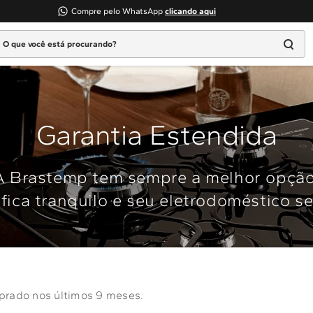
Compre pelo WhatsApp
clicando aqui
 que você está procurando?
TERMOS MAIS BUSCADOS
1
º
geladeira
2
º
máquina lavar
Garantia Estendida
3
º
fogao
4
º
lava louça
A Brastemp tem sempre a melhor opção
5
º
cooktop
fica tranquilo e seu eletrodoméstico s
6
º
microondas brastemp
7
º
forno
8
º
embutir
9
º
lava seca
prado nos últimos 9 meses.