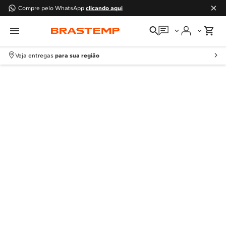
Compre pelo WhatsApp
clicando aqui
Em que podemos
ajudar?
Veja entregas
para sua região
Meus pedidos
Guias e manuais
Perguntas frequentes
Fale conosco
Atendimento Brastemp
Assistência
técnica
Solicitar visita técnica