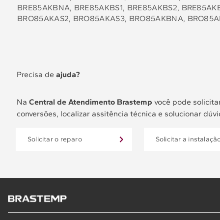
BRE85AKBNA, BRE85AKBS1, BRE85AKBS2, BRE85A
BRO85AKAS2, BRO85AKAS3, BRO85AKBNA, BRO85A
Precisa de
ajuda?
Na
Central de Atendimento Brastemp
você pode solicitar
conversões, localizar assitência técnica e solucionar dúvi
Solicitar o reparo
Solicitar a instalaçã