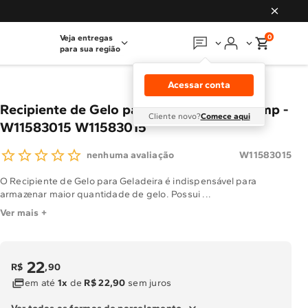
0
Veja entregas
para sua região
Em que podemos
ajudar?
Acessar conta
Meus pedidos
Recipiente de Gelo para Geladeira Brastemp -
Cliente novo?
Comece aqui
W11583015 W11583015
Guias e manuais
W11583015
nenhuma avaliação
Perguntas frequentes
O Recipiente de Gelo para Geladeira é indispensável para
armazenar maior quantidade de gelo. Possui ...
Fale conosco
Ver mais +
Atendimento Brastemp
22
R$
,
90
Assistência
técnica
em até
1x
de
R$ 22,90
sem juros
Solicitar visita técnica