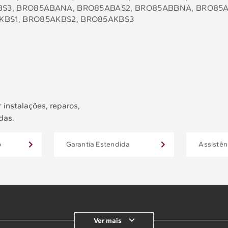
KBS3, BRO85ABANA, BRO85ABAS2, BRO85ABBNA, BRO85
KBS1, BRO85AKBS2, BRO85AKBS3
 instalações, reparos,
das.
o
Garantia Estendida
Assistên
Ver mais