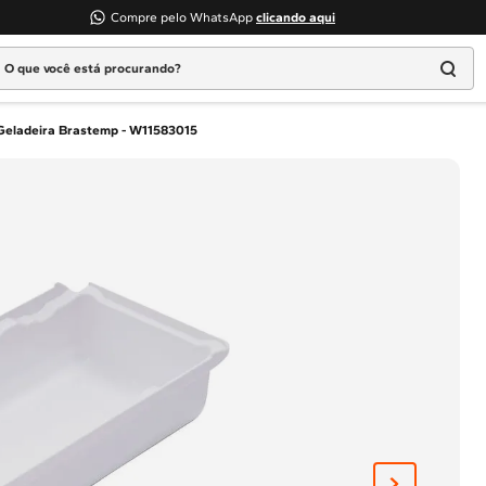
Compre pelo WhatsApp
clicando aqui
 que você está procurando?
Termos mais buscados
 Geladeira Brastemp - W11583015
1
º
Geladeira
2
º
Máquina Lavar
3
º
Fogao
4
º
Lava Louça
5
º
Cooktop
6
º
Microondas Brastemp
7
º
Forno
8
º
Embutir
9
º
Lava Seca
10
º
Combos