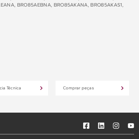
AEANA, BRO85AEBNA, BRO85AKANA, BRO85AKAS1,
cia Técnica
Comprar peças