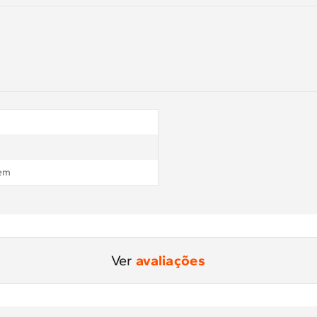
em
Ver
avaliações