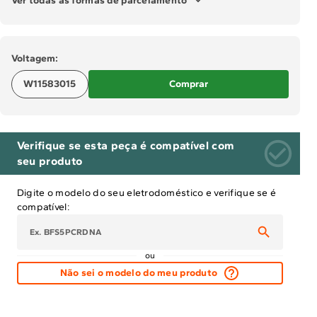
Ver todas as formas de parcelamento
Solicitar instalação
Voltagem:
Solicitar conversão de fogão
W11583015
Comprar
Localizar assistência técnica
Verifique se esta peça é compatível com
seu produto
Digite o modelo do seu eletrodoméstico e verifique se é
compatível:
ou
Não sei o modelo do meu produto