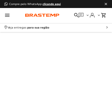
Compre pelo WhatsApp
clicando aqui
Em que podemos
ajudar?
Veja entregas
para sua região
Meus pedidos
Guias e manuais
Perguntas frequentes
Fale conosco
Atendimento Brastemp
Assistência
técnica
Solicitar visita técnica