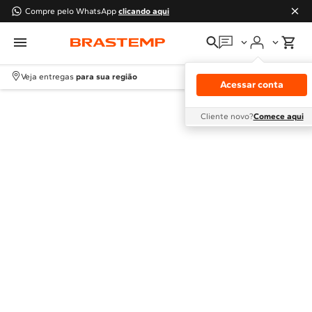
Compre pelo WhatsApp
clicando aqui
Em que podemos
ajudar?
Veja entregas
para sua região
Acessar conta
Meus pedidos
Cliente novo?
Comece aqui
Guias e manuais
Perguntas frequentes
Fale conosco
Atendimento Brastemp
Assistência
técnica
Solicitar visita técnica