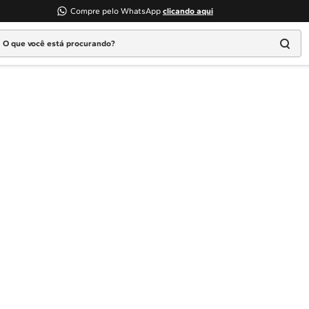
Compre pelo WhatsApp
clicando aqui
 que você está procurando?
Termos mais buscados
1
º
Geladeira
2
º
Máquina Lavar
3
º
Fogao
4
º
Lava Louça
5
º
Cooktop
6
º
Microondas Brastemp
7
º
Forno
8
º
Embutir
9
º
Combos
10
º
Lava Seca