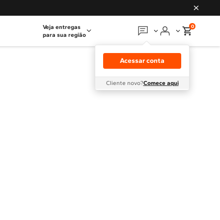
0
Veja entregas
para sua região
Em que podemos
ajudar?
Acessar conta
Meus pedidos
Cliente novo?
Comece aqui
Guias e manuais
Perguntas frequentes
Fale conosco
Atendimento Brastemp
Assistência
técnica
Solicitar visita técnica