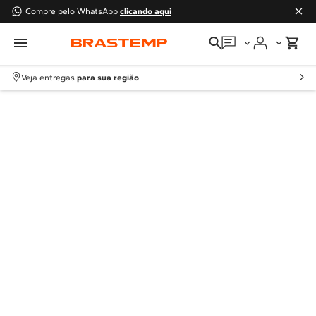
Compre pelo WhatsApp
clicando aqui
Em que podemos
ajudar?
Veja entregas
para sua região
Meus pedidos
Guias e manuais
Perguntas frequentes
Fale conosco
Atendimento Brastemp
Assistência
técnica
Solicitar visita técnica