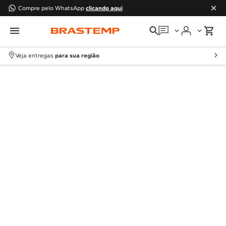
Compre pelo WhatsApp
clicando aqui
Em que podemos
ajudar?
Veja entregas
para sua região
Meus pedidos
Guias e manuais
Perguntas frequentes
Fale conosco
Atendimento Brastemp
Assistência
técnica
Solicitar visita técnica