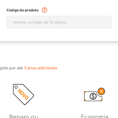
10
º
lava seca
Código do produto
egido por até
3 anos adicionais.
Reparo ou
Economia