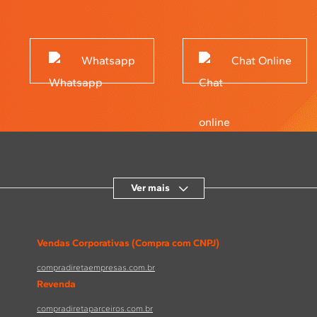
Whatsapp
Chat Online
Ver mais
Vendas Corporativas (Compra com CNPJ)
compradiretaempresas.com.br
Revenda
compradiretaparceiros.com.br