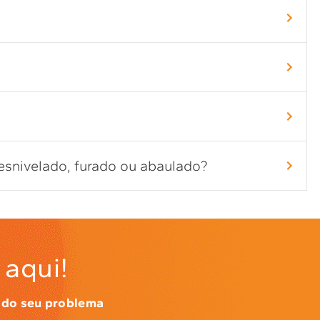
esnivelado, furado ou abaulado?
aqui!
 do seu problema