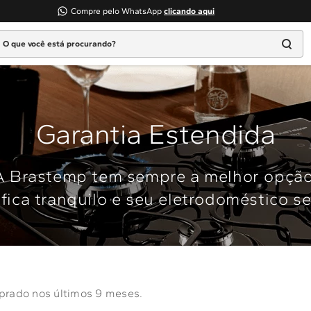
Compre pelo WhatsApp
clicando aqui
 que você está procurando?
TERMOS MAIS BUSCADOS
1
º
geladeira
2
º
máquina lavar
Garantia Estendida
3
º
fogao
4
º
lava louça
A Brastemp tem sempre a melhor opção
5
º
cooktop
fica tranquilo e seu eletrodoméstico s
6
º
microondas brastemp
7
º
forno
8
º
embutir
9
º
combos
prado nos últimos 9 meses.