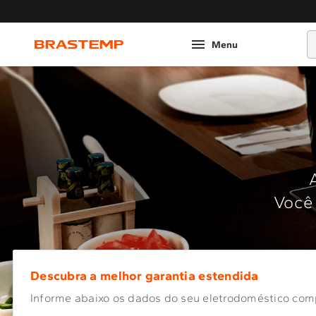
O
Você 
Descubra a melhor garantia estendida
Informe abaixo os dados do seu eletrodoméstico com