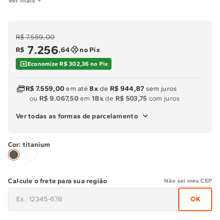
Ver mais +
R$ 7.559,00
7
.
256
R$
,
64
no Pix
Economize R$ 302,36 no Pix
R$ 7.559,00
em até
8x
de
R$ 944,87
sem juros
ou
R$ 9.067,50
em
18x
de
R$ 503,75
com juros
Ver todas as formas de parcelamento
titanium
Calcule o frete para sua região
Não sei meu CEP
OK