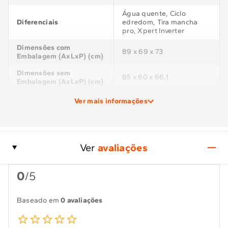
Água quente, Ciclo
Diferenciais
edredom, Tira mancha
pro, Xpert Inverter
Dimensões com
89 x 69 x 73
Embalagem (AxLxP) (cm)
Dimensões sem
85 x 60 x 66,1
Embalagem (AxLxP) (cm)
Eficiência Energética
A
Ver mais informações
Garantia
12
Garantia do Fornecedor
12
(Mês)
Ver
avaliações
Marcas
Brastemp
0
/5
Inverter - 10 Anos de
Motor
Garantia no Motor
Baseado em
0 avaliações
Opções de Secagem
10
Painel
Digital (Tact)