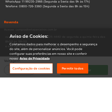
WhatsApp: 11 99235-2966 (Segunda a Sexta das 9h às 17h)
Telefone: 0800-726-3360 (Segunda a Sexta das 8h às 15h)
Revenda
Acesse: compradiretaparceiros.com.br
Aviso de Cookies:
ou através do telefone 0800-725-4440 de segunda a quinta-feira das
8h00 às 18h00,
Coletamos dados para melhorar o desempenho e segurança
e nas sextas-feiras das 8:00h às 14h00, exceto feriados.
do site, além de personalizar anúncios. Você pode
configurar suas preferências em nosso site e conferir
nosso
Aviso de Privacidade
Voltagem:
Políticas
Configuração de cookies
Permitir todos
Termos de Uso
110V
220V
Comprar
Aviso de Privacidade
Preferência de cookies
Política de troca e devolução
Compra segura