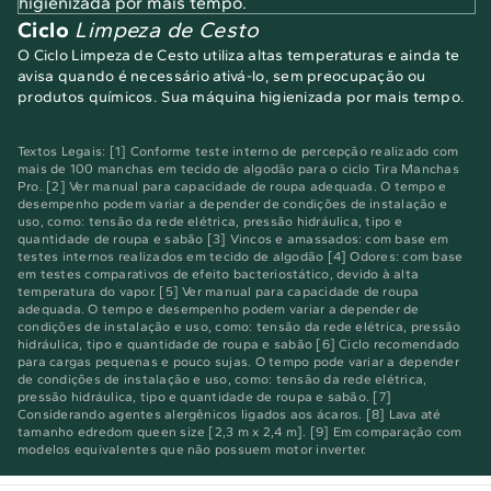
Ciclo
Limpeza de Cesto
O Ciclo Limpeza de Cesto utiliza altas temperaturas e ainda te
avisa quando é necessário ativá-lo, sem preocupação ou
produtos químicos. Sua máquina higienizada por mais tempo.
Textos Legais: [1] Conforme teste interno de percepção realizado com
mais de 100 manchas em tecido de algodão para o ciclo Tira Manchas
Pro. [2] Ver manual para capacidade de roupa adequada. O tempo e
desempenho podem variar a depender de condições de instalação e
uso, como: tensão da rede elétrica, pressão hidráulica, tipo e
quantidade de roupa e sabão [3] Vincos e amassados: com base em
testes internos realizados em tecido de algodão [4] Odores: com base
em testes comparativos de efeito bacteriostático, devido à alta
temperatura do vapor. [5] Ver manual para capacidade de roupa
adequada. O tempo e desempenho podem variar a depender de
condições de instalação e uso, como: tensão da rede elétrica, pressão
hidráulica, tipo e quantidade de roupa e sabão [6] Ciclo recomendado
para cargas pequenas e pouco sujas. O tempo pode variar a depender
de condições de instalação e uso, como: tensão da rede elétrica,
pressão hidráulica, tipo e quantidade de roupa e sabão. [7]
Considerando agentes alergênicos ligados aos ácaros. [8] Lava até
tamanho edredom queen size [2,3 m x 2,4 m]. [9] Em comparação com
modelos equivalentes que não possuem motor inverter.