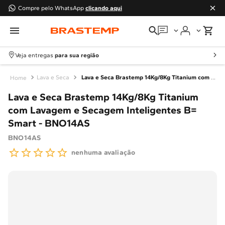
Compre pelo WhatsApp
clicando aqui
Em que podemos
ajudar?
Veja entregas
para sua região
Meus pedidos
Lava e Seca
Lava e Seca Brastemp 14Kg/8Kg Titanium com Lavagem e Secagem Inteligentes B= Smart - BNO14AS
Lava e Seca Brastemp 14Kg/8Kg Titanium
Guias e manuais
com Lavagem e Secagem Inteligentes B=
Smart - BNO14AS
Perguntas frequentes
BNO14AS
Fale conosco
nenhuma avaliação
Atendimento Brastemp
Assistência
técnica
Solicitar visita técnica